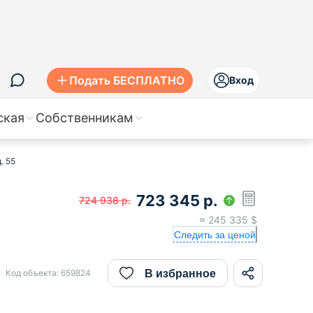
Подать БЕСПЛАТНО
Вход
ская
Собственникам
. 55
723 345
р.
724 938
р.
≈
245 335
$
Следить за ценой
В избранное
Код объекта:
659824