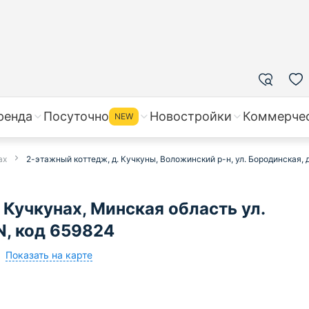
ренда
Посуточно
Новостройки
Коммерче
NEW
ах
2-этажный коттедж, д. Кучкуны, Воложинский р-н, ул. Бородинская, д
Кучкунах, Минская область ул.
N, код 659824
Показать на карте