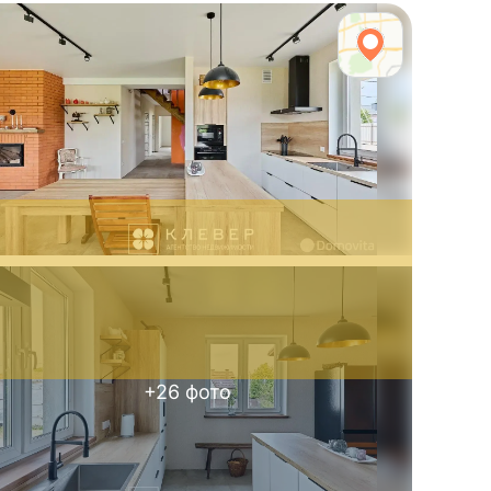
+
26
фото