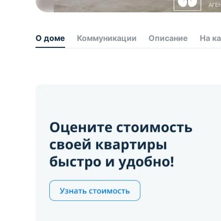
О доме
Коммуникации
Описание
На к