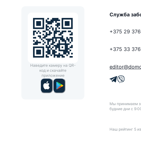
Служба заб
+375 29 376
+375 33 376
Наведите камеру на QR-
editor@domo
код и скачайте
приложение
Мы принимаем зв
будние дни с 9:0
Наш рейтинг
5
и