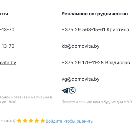
оты
Рекламное сотрудничество
-13-70
+375 29 563-15-61
Кристина
-13-70
kb@domovita.by
vita.by
+375 29 179-11-28
Владислав
vg@domovita.by
онки и отвечаем на письма в
0 до 18:00.
Пишите и звоните нам в будние дни с 8:0
Войдите чтобы оценить
з
5
(
1040
):