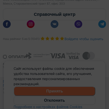
Минск, Старовиленский тракт 87, офис 303
Справочный центр
Войдите чтобы оценить
Наш рейтинг
5
из
5
(
1041
):
Сайт использует файлы cookie для обеспечения
удобства пользователей сайта, его улучшения,
предоставления персонализированных
Политика конфиденциальности,
рекомендаций.
Политика обработки файлов куки
Выбор настроек Cookies
и
© 2015 - 2026, Domovita.by. Копирование материалов допускается
Принять
только при наличии активной ссылки.
Отклонить
Подробнее о настройках файлов Cookies