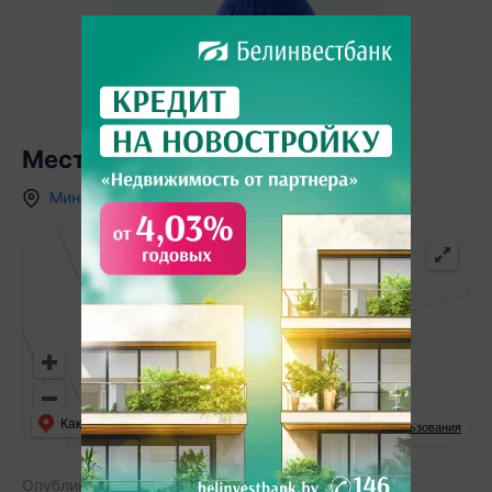
Местоположение
Минская область
,
д.
Кухтичи
,
ул. Карачуна
Как добраться
API Карт
Условия использования
Опубликовано:
04.04.2026