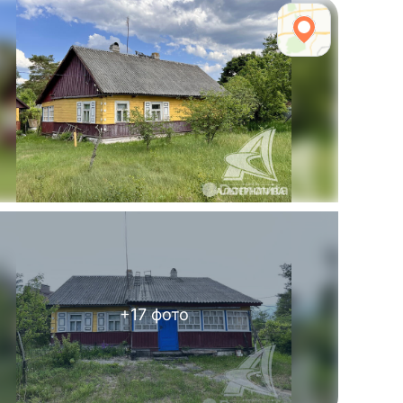
+
17
фото