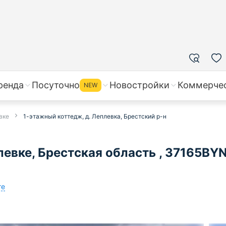
ренда
Посуточно
Новостройки
Коммерче
NEW
вке
1-этажный коттедж, д. Леплевка, Брестский р-н
евке, Брестская область , 37165BYN
те