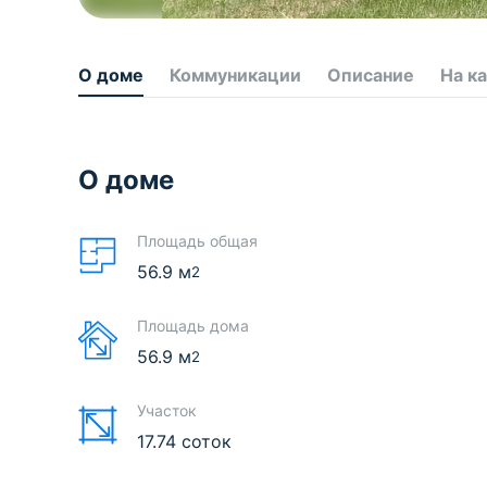
О доме
Коммуникации
Описание
На к
О доме
Площадь общая
56.9
м
2
Площадь дома
56.9
м
2
Участок
17.74 соток