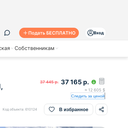
Подать БЕСПЛАТНО
Вход
ская
Собственникам
37 165
р.
37 445
р.
,
≈
12 605
$
Следить за ценой
В избранное
Код объекта:
610124