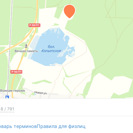
8
/
791
оварь терминов
Правила для физлиц