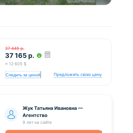
37 445
р.
37 165
р.
≈
12 605
$
Предложить свою цену
Следить за ценой
Жук Татьяна Ивановна
—
Агентство
9 лет
на сайте