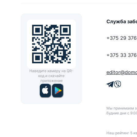
Служба заб
+375 29 376
+375 33 376
Наведите камеру на QR-
editor@domo
код и скачайте
приложение
Мы принимаем зв
будние дни с 9:0
Наш рейтинг
5
и