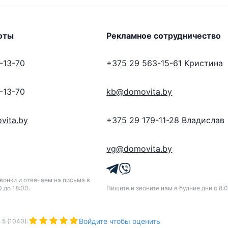
оты
Рекламное сотрудничество
-13-70
+375 29 563-15-61
Кристина
-13-70
kb@domovita.by
vita.by
+375 29 179-11-28
Владислав
vg@domovita.by
онки и отвечаем на письма в
0 до 18:00.
Пишите и звоните нам в будние дни с 8:0
Войдите чтобы оценить
з
5
(
1040
):