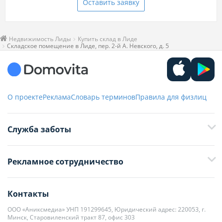
Оставить заявку
Недвижимость Лиды
Купить склад в Лиде
Складское помещение в Лиде, пер. 2-й А. Невского, д. 5
О проекте
Реклама
Словарь терминов
Правила для физлиц
Служба заботы
+375 29 376-13-70
Рекламное сотрудничество
+375 33 376-13-70
editor@domovita.by
+375 29 563-15-61 Кристина Филюта
Контакты
kb@domovita.by
+375 29 179-11-28 Владислав Гладченко
ООО «Аниксмедиа» УНП 191299645, Юридический адрес: 220053, г.
Мы принимаем звонки и отвечаем на письма в будние дни с 9:00 до
Минск, Старовиленский тракт 87, офис 303
18:00.