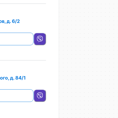
в, д. 6/2
го, д. 84/1