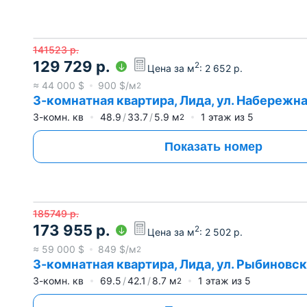
141523
р.
129 729
р.
2
Цена за м
:
2 652
р.
≈
44 000
$
900
$/м
2
3-комнатная квартира, Лида, ул. Набережная
3-комн. кв
48.9
33.7
5.9
м
1
этаж из
5
2
Показать номер
185749
р.
173 955
р.
2
Цена за м
:
2 502
р.
≈
59 000
$
849
$/м
2
3-комнатная квартира, Лида, ул. Рыбиновско
3-комн. кв
69.5
42.1
8.7
м
1
этаж из
5
2