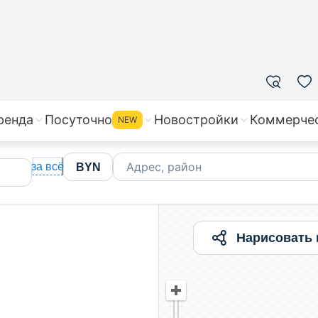
ренда
Посуточно
Новостройки
Коммерче
NEW
Адрес, район
за всё
BYN
Нарисовать 