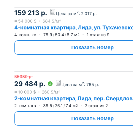
159 213
р.
2
Цена за м
:
2 017
р.
≈
54 000
$
684
$/м
2
4-комнатная квартира, Лида, ул. Тухачевско
4-комн. кв
78.9
50.4
8.7
м
1
этаж из
9
2
Показать номер
35380
р.
29 484
р.
2
Цена за м
:
765
р.
≈
10 000
$
260
$/м
2
2-комнатная квартира, Лида, пер. Свердлова
2-комн. кв
38.5
26.1
7.4
м
2
этаж из
2
2
Показать номер