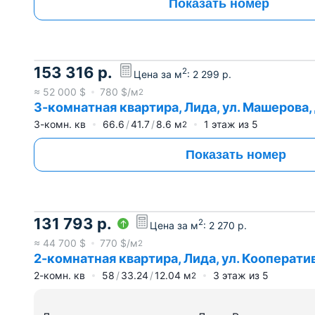
Показать номер
153 316
р.
2
Цена за м
:
2 299
р.
≈
52 000
$
780
$/м
2
3-комнатная квартира, Лида, ул. Машерова, 
3-комн. кв
66.6
41.7
8.6
м
1
этаж из
5
2
Показать номер
131 793
р.
2
Цена за м
:
2 270
р.
≈
44 700
$
770
$/м
2
2-комнатная квартира, Лида, ул. Кооператив
2-комн. кв
58
33.24
12.04
м
3
этаж из
5
2