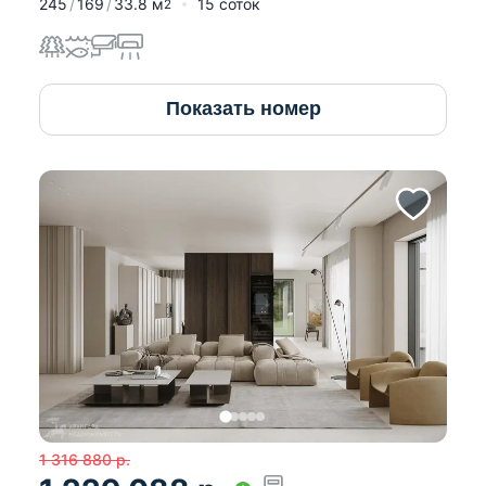
245
169
33.8
м
15 соток
2
Показать номер
1 316 880
р.