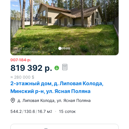
907 184
р.
819 392
р.
≈
280 000
$
2-этажный дом, д. Липовая Колода,
Минский р-н, ул. Ясная Поляна
д.
Липовая Колода
,
ул. Ясная Поляна
544.2
130.6
16.7
м
15 соток
2