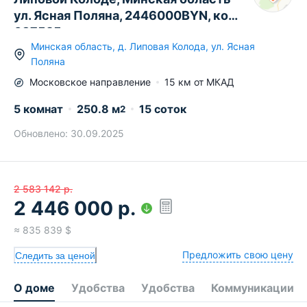
ул. Ясная Поляна, 2446000BYN, код
637525
Минская область
,
д.
Липовая Колода
,
ул. Ясная
Поляна
Московское
направление
15
км от МКАД
5 комнат
250.8
м
15 соток
2
Обновлено:
30.09.2025
2 583 142
р.
2 446 000
р.
≈
835 839
$
Предложить свою цену
Следить за ценой
О доме
Удобства
Удобства
Коммуникации