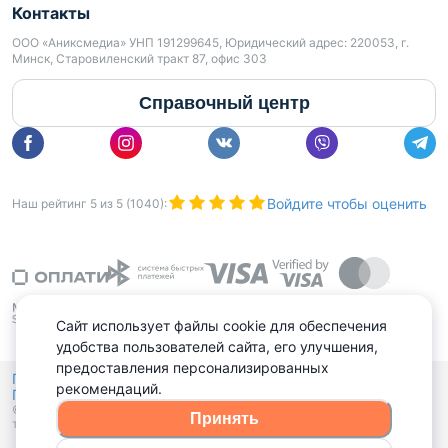
Контакты
ООО «Аниксмедиа» УНП 191299645, Юридический адрес: 220053, г.
Минск, Старовиленский тракт 87, офис 303
Справочный центр
Войдите чтобы оценить
Наш рейтинг
5
из
5
(
1040
):
Сайт использует файлы cookie для обеспечения
удобства пользователей сайта, его улучшения,
предоставления персонализированных
Политика конфиденциальности,
рекомендаций.
Политика обработки файлов куки
Выбор настроек Cookies
и
© 2015 - 2026, Domovita.by. Копирование материалов допускается
Принять
только при наличии активной ссылки.