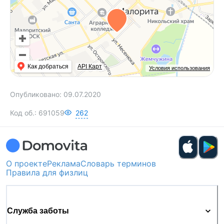
Как добраться
API Карт
Условия использования
Опубликовано:
09.07.2020
Код об.:
691059
262
О проекте
Реклама
Словарь терминов
Правила для физлиц
Служба заботы