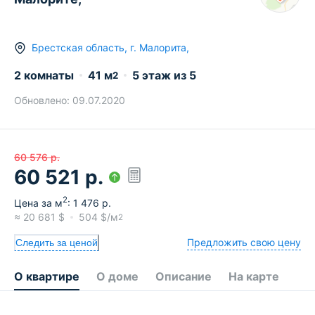
Брестская область
,
г.
Малорита
,
2 комнаты
41
м
5
этаж из
5
2
Обновлено:
09.07.2020
60 576
р.
60 521
р.
2
Цена за м
:
1 476
р.
≈
20 681
$
504
$/м
2
Предложить свою цену
Следить за ценой
О квартире
О доме
Описание
На карте