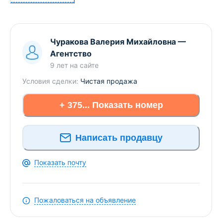
предложений и снижения цен по КВАРТИРАМ в
Брестском регионе прямо Вам в Viber или
Telegram ЗАО «АЛЬТЕРНАТИВА Брест». УНП
Чуракова Валерия Михайловна
—
291427570 Лицензия № 02240/303 от 02.02.2016г.
Агентство
Договор номер 2147/1 от 25.09.2017
9 лет
на сайте
Условия сделки:
Чистая продажа
+ 375... Показать номер
Написать продавцу
Показать почту
Пожаловаться на объявление