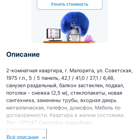
Описание
2-комнатная квартира, г. Малорита, ул. Советская,
1975 г.п., 5 / 5 панель, 42,1 / 41,0 / 27,1 / 6,48,
санузел раздельный, балкон застеклен, подвал,
потолки - снежка (2,5 м), стеклопакеты, новая
сантехника, заменены трубы, входная дверь
металлическая, телефон, домофон. Мебель по
договоренности. Квартира в жилом состоянии.
Лот - 172147. Смотреть подробнее.
Здесь можно подписаться на рассылку новых
Всё описание