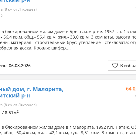
 (8 км от Ляховцев)
2
м
 в блокированном жилом доме в Брестском р-не. 1957 г.п. 1 этаж
 56,4 кв.м, общ.- 56,4 кв.м, жил.- 33,0 кв.м, 3 комнаты, высота п
тены: материал - строительный брус; утепление - стекловата; от
обрезная доска. Кровля: шифер....
но: 06.08.2026
В избр
ный дом, г. Малорита,
64 0
тский р-н
 (8 км от Ляховцев)
2
1 / 8.51м
 в блокированном жилом доме в г.Малорита. 1992 г.п. 1 этаж. 
м, общ.- 60,4 кв.м, жил.- 42,1 кв.м, кух.- 8,51 кв.м. 3 комнаты, выс