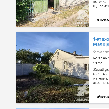
потолка 
Фундамен
Обновле
1-этаж
Малори
Малорита
62.9 / 46.
1975г.
Жилой дом
жил.- 46,
материал
окрашен.
Обновле