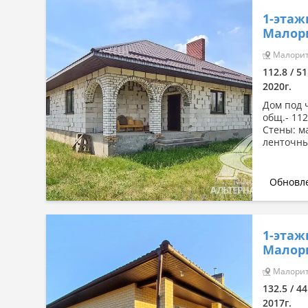
1-этаж
Малори
Малорита
112.8 / 51
2020г.
Дом под ч
общ.- 112
Стены: м
ленточны
Обновле
1-этаж
Малори
Малорита
132.5 / 44
2017г.