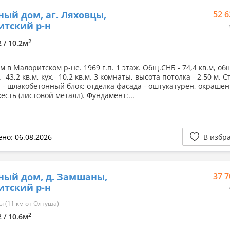
ный дом, аг. Ляховцы,
52 6
тский р-н
2
2 / 10.2м
 в Малоритском р-не. 1969 г.п. 1 этаж. Общ.СНБ - 74,4 кв.м, общ
.- 43,2 кв.м, кух.- 10,2 кв.м. 3 комнаты, высота потолка - 2,50 м. 
 - шлакобетонный блок; отделка фасада - оштукатурен, окрашен
есть (листовой металл). Фундамент:...
но: 06.08.2026
В избр
ный дом, д. Замшаны,
37 7
тский р-н
 (11 км от Олтуша)
2
2 / 10.6м