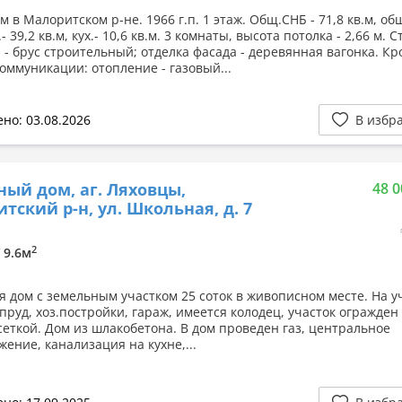
 в Малоритском р-не. 1966 г.п. 1 этаж. Общ.СНБ - 71,8 кв.м, общ
.- 39,2 кв.м, кух.- 10,6 кв.м. 3 комнаты, высота потолка - 2,66 м. 
 - брус строительный; отделка фасада - деревянная вагонка. Кр
оммуникации: отопление - газовый...
но: 03.08.2026
В избр
ный дом, аг. Ляховцы,
48 0
тский р-н, ул. Школьная, д. 7
2
/ 9.6м
я дом с земельным участком 25 соток в живописном месте. На у
 пруд, хоз.постройки, гараж, имеется колодец, участок огражден
сеткой. Дом из шлакобетона. В дом проведен газ, центральное
ение, канализация на кухне,...