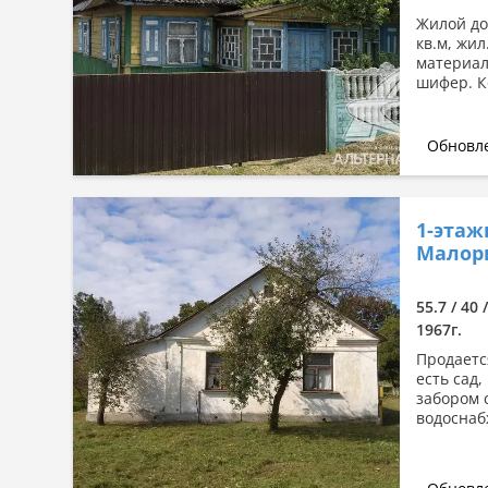
Жилой дом
кв.м, жил
материал
шифер. К
Обновле
1-этаж
Малори
55.7 / 40 
1967г.
Продаетс
есть сад,
забором 
водоснабж