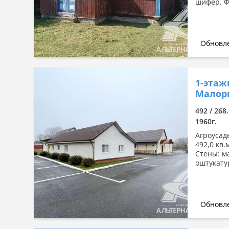
шифер. Ф
Обновле
1-этаж
Малори
492 / 268.
1960г.
Агроусадь
492,0 кв.
Стены: м
оштукату
Обновле