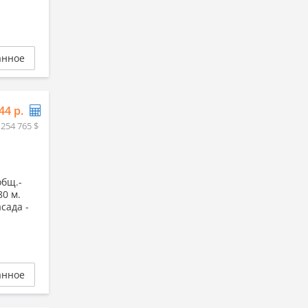
анное
44 р.
 254 765 $
общ.-
80 м.
сада -
анное