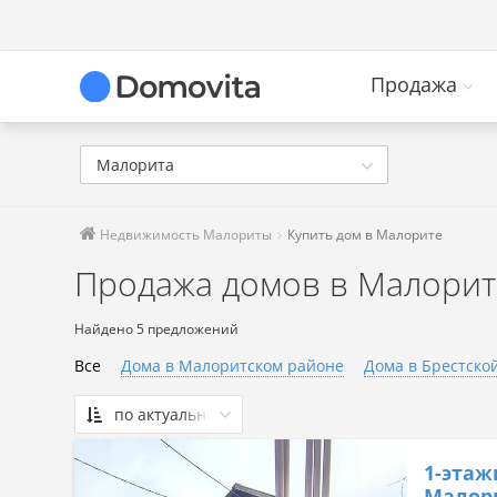
Продажа
Малорита
Недвижимость Малориты
Купить дом в Малорите
Продажа домов в Малорит
Найдено 5 предложений
Все
Дома в Малоритском районе
Дома в Брестско
по актуальности
По актуальности
1-этаж
Сначала дешевые
Малори