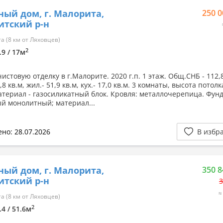
ный дом, г. Малорита,
250 0
тский р-н
 (8 км от Ляховцев)
2
.9 / 17м
истовую отделку в г.Малорите. 2020 г.п. 1 этаж. Общ.СНБ - 112,8
,8 кв.м, жил.- 51,9 кв.м, кух.- 17,0 кв.м. 3 комнаты, высота потолка
атериал - газосиликатный блок. Кровля: металлочерепица. Фун
й монолитный; материал...
но: 28.07.2026
В избр
ный дом, г. Малорита,
350 8
тский р-н
3
≈
 (8 км от Ляховцев)
2
.4 / 51.6м