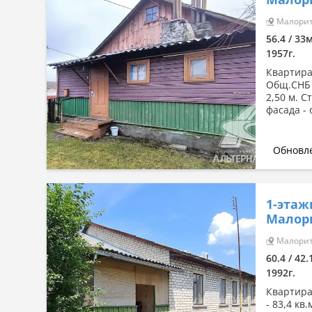
Сначала дорогие
Малорита
По комнатности: большая →
56.4 / 33
малая
1957г.
По комнатности: малая →
большая
Квартира
Общ.СНБ -
По площади: большая → малая
2,50 м. С
фасада - 
По площади: малая → большая
Обновле
1-этаж
Малори
Малорита
60.4 / 42.
1992г.
Квартира
- 83,4 кв.