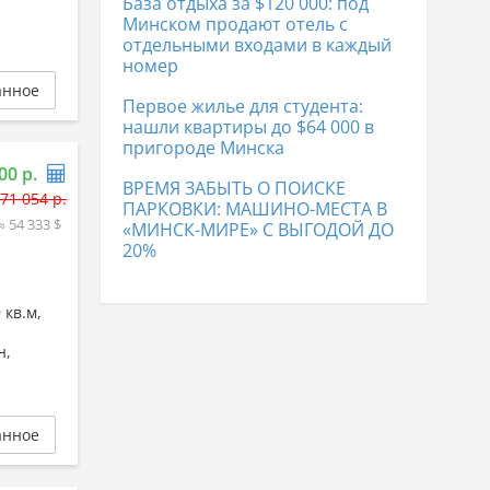
База отдыха за $120 000: под
Дома в Лиде
169 669 р.
Минском продают отель с
отдельными входами в каждый
номер
анное
Первое жилье для студента:
нашли квартиры до $64 000 в
пригороде Минска
00 р.
ВРЕМЯ ЗАБЫТЬ О ПОИСКЕ
71 054 р.
ПАРКОВКИ: МАШИНО-МЕСТА В
≈ 54 333 $
«МИНСК-МИРЕ» С ВЫГОДОЙ ДО
20%
 кв.м,
н,
анное