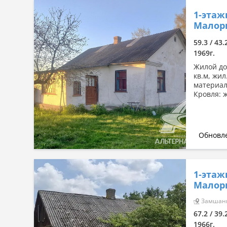
1-этаж
Малори
59.3 / 43.
1969г.
Жилой дом
кв.м, жил
материал
Кровля: ж
Обновле
1-этаж
Малори
Замшаны
67.2 / 39.
1966г.