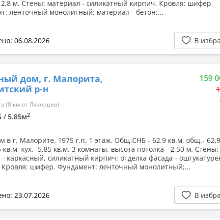
- 2,8 м. Стены: материал - силикатный кирпич. Кровля: шифер.
т: ленточный монолитный; материал - бетон;...
но: 06.08.2026
В избр
ный дом, г. Малорита,
159 0
тский р-н
1
 (8 км от Ляховцев)
2
5 / 5.85м
 в г. Малорите. 1975 г.п. 1 этаж. Общ.СНБ - 62,9 кв.м, общ.- 62,9
5 кв.м, кух.- 5,85 кв.м. 3 комнаты, высота потолка - 2,50 м. Стены:
 - каркасный, силикатный кирпич; отделка фасада - оштукатуре
 Кровля: шифер. Фундамент: ленточный монолитный;...
но: 23.07.2026
В избр