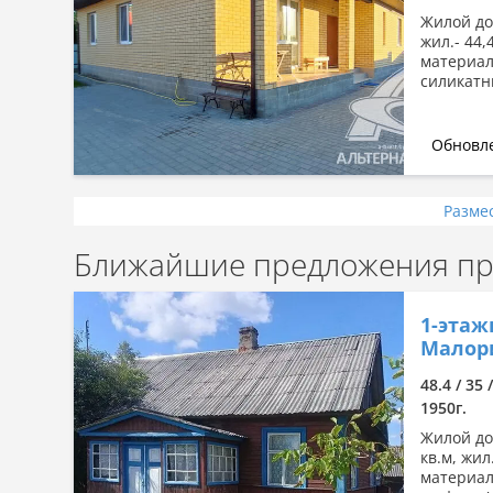
Жилой дом
жил.- 44,
материал
силикатн
Обновле
Разме
Ближайшие предложения пр
1-этаж
Малори
48.4 / 35 
1950г.
Жилой дом
кв.м, жил
материал