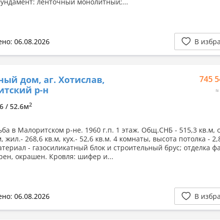
ундамент: ленточный монолитный;...
но: 06.08.2026
В избр
ный дом, аг. Хотислав,
745 5
тский р-н
≈
2
6 / 52.6м
ба в Малоритском р-не. 1960 г.п. 1 этаж. Общ.СНБ - 515,3 кв.м, 
м, жил.- 268,6 кв.м, кух.- 52,6 кв.м. 4 комнаты, высота потолка - 2,
атериал - газосиликатный блок и строительный брус; отделка фа
рен, окрашен. Кровля: шифер и...
но: 06.08.2026
В избр