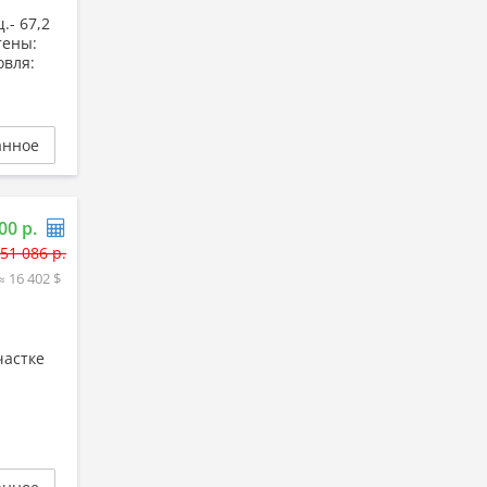
.- 67,2
Стены:
овля:
анное
00 р.
51 086 р.
≈ 16 402 $
частке