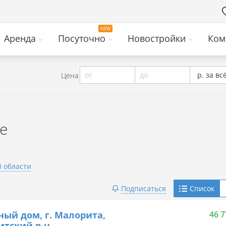
Аренда
Посуточно
Новостройки
Ком
от
до
р. за вс
Цена
е
й области
Telegram
Подписаться
Список
Viber
ный дом, г. Малорита,
46 7
тский р-н