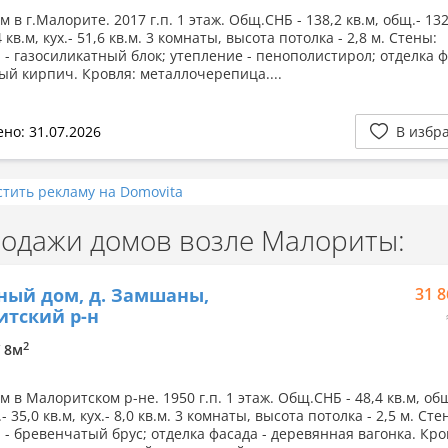
 в г.Малорите. 2017 г.п. 1 этаж. Общ.СНБ - 138,2 кв.м, общ.- 132
4 кв.м, кух.- 51,6 кв.м. 3 комнаты, высота потолка - 2,8 м. Стены:
 - газосиликатный блок; утепление - пенополистирол; отделка ф
ый кирпич. Кровля: металлочерепица....
но: 31.07.2026
В избр
стить рекламу на Domovita
одажи домов возле Малориты:
ный дом, д. Замшаны,
31 8
тский р-н
2
/ 8м
 в Малоритском р-не. 1950 г.п. 1 этаж. Общ.СНБ - 48,4 кв.м, общ
.- 35,0 кв.м, кух.- 8,0 кв.м. 3 комнаты, высота потолка - 2,5 м. Сте
 - бревенчатый брус; отделка фасада - деревянная вагонка. Кро