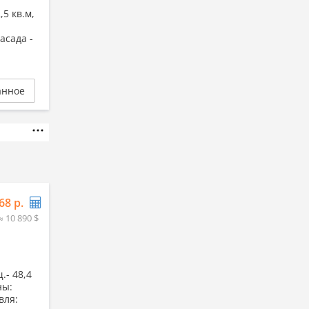
,5 кв.м,
асада -
анное
68 р.
≈ 10 890 $
.- 48,4
ны:
вля: