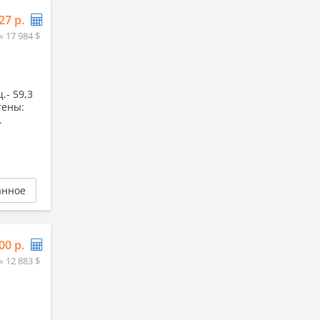
27 р.
≈ 17 984 $
.- 59,3
Стены:
.
анное
00 р.
≈ 12 883 $