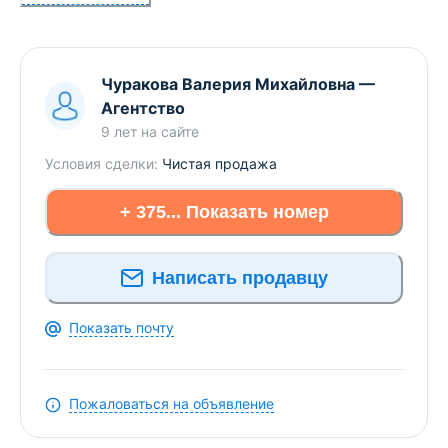
Здесь можно подписаться на рассылку новых
предложений и снижения цен по КВАРТИРАМ в
Чуракова Валерия Михайловна
—
Брестском регионе прямо Вам в Viber или
Агентство
Telegram ЗАО «АЛЬТЕРНАТИВА Брест». УНП
9 лет
на сайте
291427570 Лицензия № 02240/303 от 02.02.2016г.
Договор номер 513/1 от 24.02.2021
Условия сделки:
Чистая продажа
+ 375... Показать номер
Написать продавцу
Показать почту
Пожаловаться на объявление