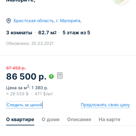
Брестская область
,
г.
Малорита
,
3 комнаты
62.7
м
5
этаж из
5
2
Обновлено:
25.02.2021
87 458
р.
86 500
р.
2
Цена за м
:
1 380
р.
≈
29 559
$
471
$/м
2
Предложить свою цену
Следить за ценой
О квартире
О доме
Описание
На карте