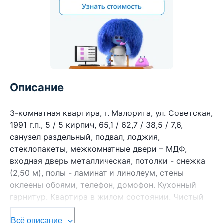
Описание
3-комнатная квартира, г. Малорита, ул. Советская,
1991 г.п., 5 / 5 кирпич, 65,1 / 62,7 / 38,5 / 7,6,
санузел раздельный, подвал, лоджия,
стеклопакеты, межкомнатные двери – МДФ,
входная дверь металлическая, потолки - снежка
(2,50 м), полы - ламинат и линолеум, стены
оклеены обоями, телефон, домофон. Кухонный
гарнитур. Квартира в жилом состоянии. Чистый
подъезд. Технический этаж. Лот - 210513.
Смотреть подробнее.
Всё описание