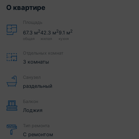
О квартире
Площадь
2
2
2
67.3
м
42.3
м
9.1
м
общая
жилая
кухня
Отдельных комнат
3 комнаты
Санузел
раздельный
Балкон
Лоджия
Тип ремонта
С ремонтом