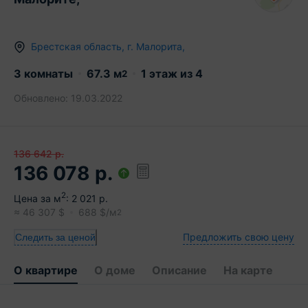
Брестская область
,
г.
Малорита
,
3 комнаты
67.3
м
1
этаж из
4
2
Обновлено:
19.03.2022
136 642
р.
136 078
р.
2
Цена за м
:
2 021
р.
≈
46 307
$
688
$/м
2
Предложить свою цену
Следить за ценой
О квартире
О доме
Описание
На карте