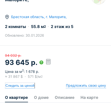
Брестская область
,
г.
Малорита
,
2 комнаты
55.8
м
2
этаж из
5
2
Обновлено:
30.01.2026
94 032
р.
93 645
р.
2
Цена за м
:
1 678
р.
≈
31 867
$
571
$/м
2
Предложить свою цену
Следить за ценой
О квартире
О доме
Описание
На карте