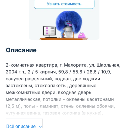
Описание
2-комнатная квартира, г. Малорита, ул. Школьная,
2004 г.п., 2 / 5 кирпич, 59,8 / 55,8 / 28,6 / 10,9,
санузел раздельный, подвал, две лоджии
застеклены, стеклопакеты, деревянные
межкомнатные двери, входная дверь
металлическая, потолки - оклеены касетонами
(2,5 м), полы - ламинат, стены оклеены обоями,
чугунная ванна, газовая колонка (в кухне),
система видеонаблюдения (возле дома),
домофон. Мебель по договоренности. Квартира в
Всё описание