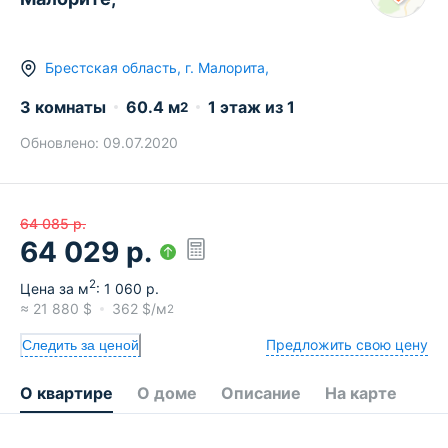
Брестская область
,
г.
Малорита
,
3 комнаты
60.4
м
1
этаж из
1
2
Обновлено:
09.07.2020
64 085
р.
64 029
р.
2
Цена за м
:
1 060
р.
≈
21 880
$
362
$/м
2
Предложить свою цену
Следить за ценой
О квартире
О доме
Описание
На карте