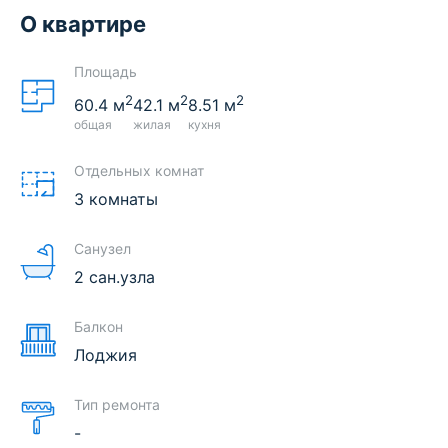
О квартире
Площадь
2
2
2
60.4
м
42.1
м
8.51
м
общая
жилая
кухня
Отдельных комнат
3 комнаты
Санузел
2 сан.узла
Балкон
Лоджия
Тип ремонта
-