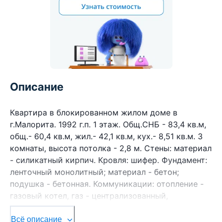
Описание
Квартира в блокированном жилом доме в
г.Малорита. 1992 г.п. 1 этаж. Общ.СНБ - 83,4 кв.м,
общ.- 60,4 кв.м, жил.- 42,1 кв.м, кух.- 8,51 кв.м. 3
комнаты, высота потолка - 2,8 м. Стены: материал
- силикатный кирпич. Кровля: шифер. Фундамент:
ленточный монолитный; материал - бетон;
подушка - бетонная. Коммуникации: отопление -
газовый котел, газ - централизованный,
водоснабжение - централизованное,
электричество - централизованное, канализация -
Всё описание