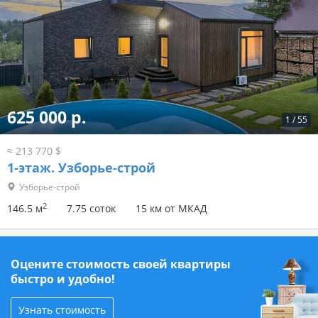
625 000 р.
1
/
55
≈ 213 770 $
1-этаж.
Узборье-строй
Узборье-строй
2
146.5 м
7.75 соток
15 км от МКАД
Оцените стоимость своей квартиры
быстро и удобно!
Узнать стоимость