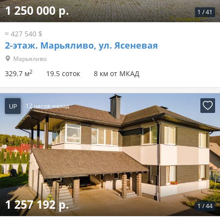
1 250 000 р.
1
/
41
≈ 427 540 $
2-этаж.
Марьяливо, ул. Ясеневая
Марьяливо
2
329.7 м
19.5 соток
8 км от МКАД
UP
12 часов назад
1 257 192 р.
1
/
44