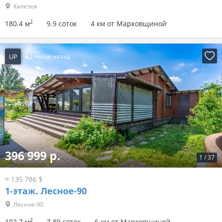
Калезея
2
180.4 м
9.9 соток
4 км от Марковщиной
UP
12 часов назад
396 999 р.
1
/
37
≈ 135 786 $
1-этаж.
Лесное-90
Лесное-90
2
102.7 м
7.89 соток
6 км от Марковщиной