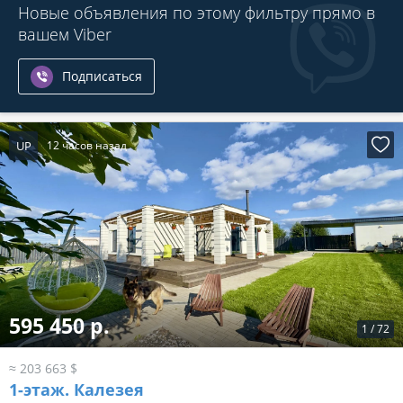
Новые объявления по этому фильтру прямо в
вашем Viber
Подписаться
UP
12 часов назад
595 450 р.
1
/
72
≈ 203 663 $
1-этаж.
Калезея