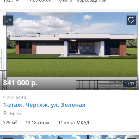
UP
12 часов назад
841 000 р.
1
/
37
≈ 287 649 $
1-этаж.
Чертяж, ул. Зеленая
Чертяж
2
325 м
13.18 соток
11 км от МКАД