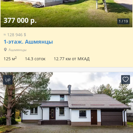
377 000 р.
1
/
19
≈ 128 946 $
1-этаж.
Ашмянцы
Ашмянцы
2
125 м
14.3 соток
12.77 км от МКАД
UP
12 часов назад