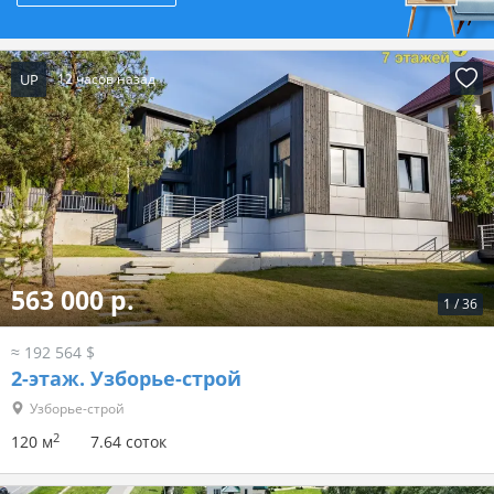
UP
12 часов назад
563 000 р.
1
/
36
≈ 192 564 $
2-этаж.
Узборье-строй
Узборье-строй
2
120 м
7.64 соток