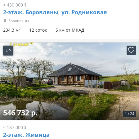
≈ 430 000 $
2-этаж.
Боровляны, ул. Родниковая
Боровляны
2
234.3 м
12 соток
5 км от МКАД
UP
12 часов назад
546 732 р.
1
/
24
≈ 187 000 $
2-этаж.
Живица