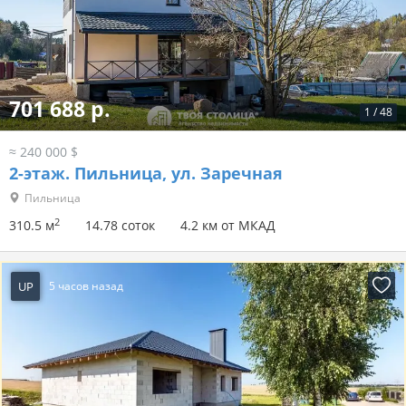
701 688 р.
1
/
48
≈ 240 000 $
2-этаж.
Пильница, ул. Заречная
Пильница
2
310.5 м
14.78 соток
4.2 км от МКАД
UP
5 часов назад