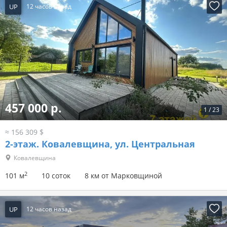
UP
12 часов назад
457 000 р.
1
/
23
≈ 156 309 $
2-этаж.
Ковалевщина, ул. Центральная
Ковалевщина
2
101 м
10 соток
8 км от Марковщиной
UP
12 часов назад