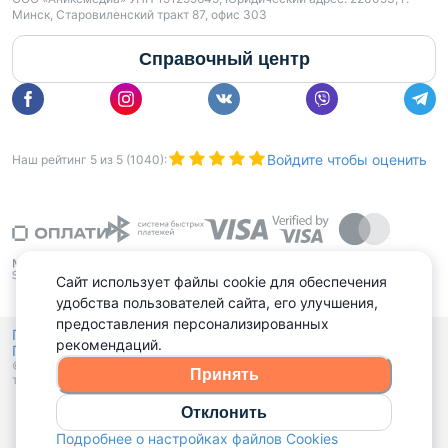
Минск, Старовиленский тракт 87, офис 303
Справочный центр
Войдите чтобы оценить
Наш рейтинг
5
из
5
(
1040
):
Сайт использует файлы cookie для обеспечения
удобства пользователей сайта, его улучшения,
предоставления персонализированных
Политика конфиденциальности,
рекомендаций.
Политика обработки файлов куки
Выбор настроек Cookies
и
© 2015 - 2026, Domovita.by. Копирование материалов допускается
Принять
только при наличии активной ссылки.
Отклонить
Подробнее о настройках файлов Cookies