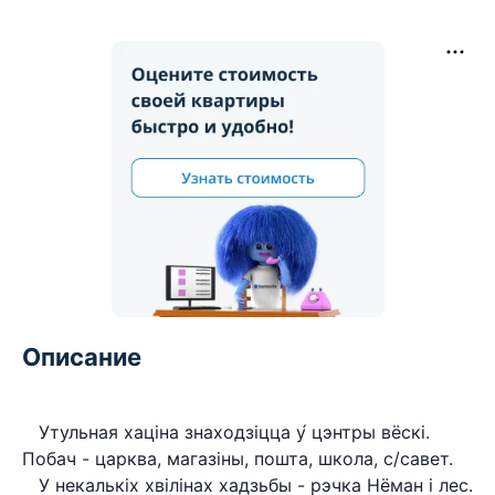
Описание
Утульная хацiна знаходзiцца у́ цэнтры вёскi.
Побач - царква, магазiны, пошта, школа, с/савет.
У некaлькiх хвiлiнах хадзьбы - рэчка Нёман i лес.