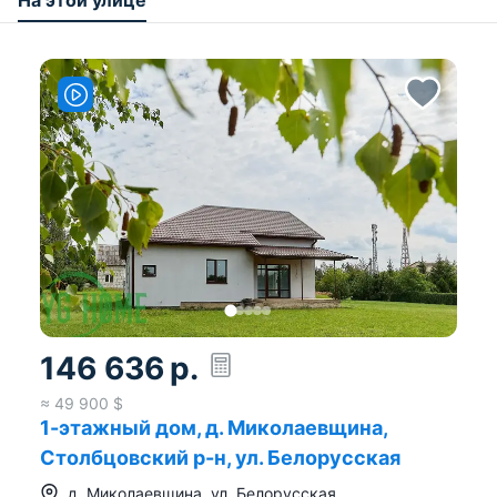
На этой улице
146 636
р.
≈
49 900
$
1-этажный дом, д. Миколаевщина,
Столбцовский р-н, ул. Белорусская
д.
Миколаевщина
,
ул. Белорусская