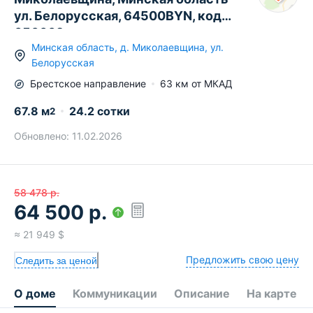
ул. Белорусская, 64500BYN, код
656669
Минская область
,
д.
Миколаевщина
,
ул.
Белорусская
Брестское
направление
63
км от МКАД
67.8
м
24.2 сотки
2
Обновлено:
11.02.2026
58 478
р.
64 500
р.
≈
21 949
$
Предложить свою цену
Следить за ценой
О доме
Коммуникации
Описание
На карте