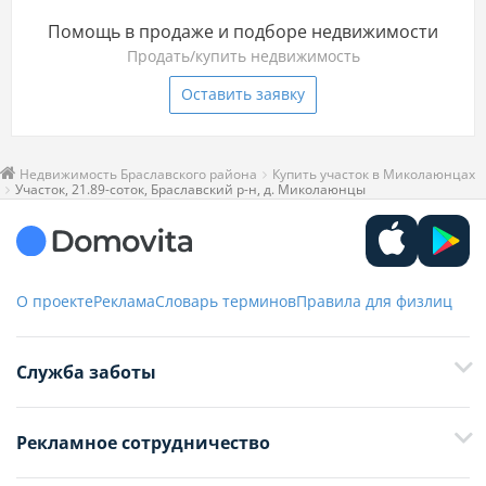
Помощь в продаже и подборе недвижимости
Продать/купить недвижимость
Оставить заявку
Недвижимость Браславского района
Купить участок в Миколаюнцах
Участок, 21.89-соток, Браславский р-н, д. Миколаюнцы
О проекте
Реклама
Словарь терминов
Правила для физлиц
Служба заботы
+375 29 376-13-70
Рекламное сотрудничество
+375 33 376-13-70
editor@domovita.by
+375 29 563-15-61 Кристина Филюта