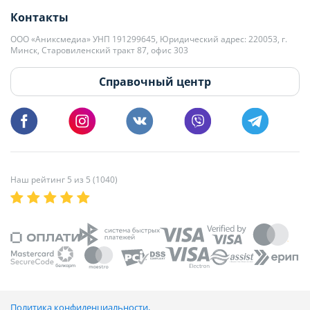
Контакты
kb@domovita.by
+375 29 179-11-28 Владислав Гладченко
ООО «Аниксмедиа» УНП 191299645, Юридический адрес: 220053, г.
Мы принимаем звонки и отвечаем на письма в будние дни с 9:00 до
Минск, Старовиленский тракт 87, офис 303
18:00.
vg@domovita.by
Справочный центр
Пишите и звоните нам в будние дни с 8:00 до 20:00.
Наш рейтинг 5 из 5 (1040)
Политика конфиденциальности,