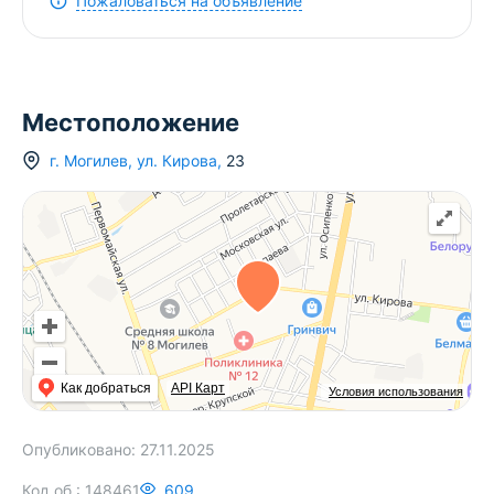
Пожаловаться на объявление
Местоположение
г.
Могилев
,
ул. Кирова
,
23
Как добраться
API Карт
Условия использования
Опубликовано:
27.11.2025
Код об.:
148461
609