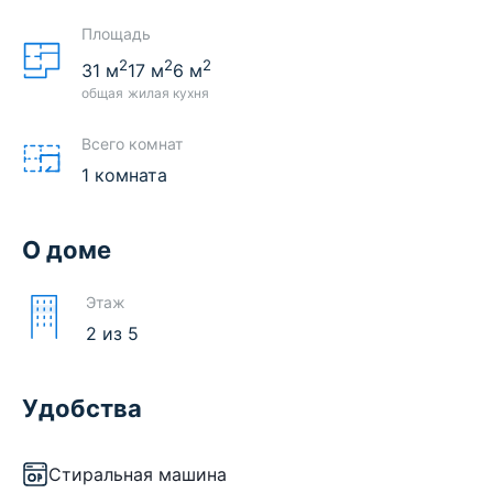
Площадь
2
2
2
31
м
17
м
6
м
общая
жилая
кухня
Всего комнат
1 комната
О доме
Этаж
2
из
5
Удобства
Стиральная машина