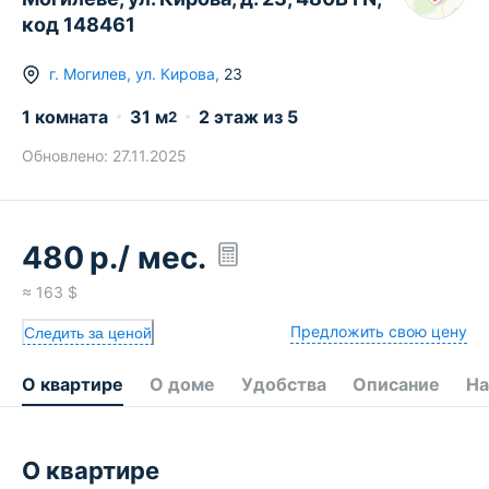
код 148461
г.
Могилев
,
ул. Кирова
,
23
1 комната
31
м
2
этаж из
5
2
Обновлено:
27.11.2025
480
р.
/ мес.
≈
163
$
Предложить свою цену
Следить за ценой
О квартире
О доме
Удобства
Описание
На
О квартире