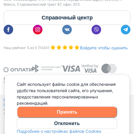
Минск, Старовиленский тракт 87, офис 303
Справочный центр
Войдите чтобы оценить
Наш рейтинг
5
из
5
(
1040
):
Сайт использует файлы cookie для обеспечения
удобства пользователей сайта, его улучшения,
предоставления персонализированных
Политика конфиденциальности,
рекомендаций.
Политика обработки файлов куки
Выбор настроек Cookies
и
© 2015 - 2026, Domovita.by. Копирование материалов допускается
Принять
только при наличии активной ссылки.
Отклонить
Подробнее о настройках файлов Cookies