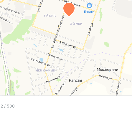
2
/
500