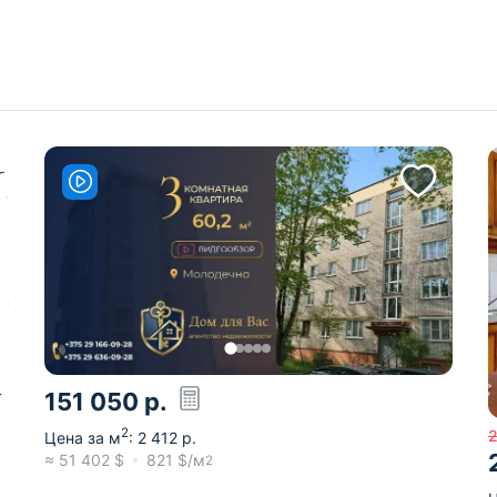
151 050
р.
2
2
Цена за м
:
2 412
р.
≈
51 402
$
821
$/м
2