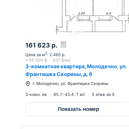
161 623
р.
2
Цена за м
:
2 460
р.
≈
55 000
$
837
$/м
2
3-комнатная квартира, Молодечно, ул.
Франтишка Скорины, д. 6
г.
Молодечно
,
ул. Франтишка Скорины
3-комн. кв
65.7
43.4
7
м
5
этаж из
5
2
Показать номер