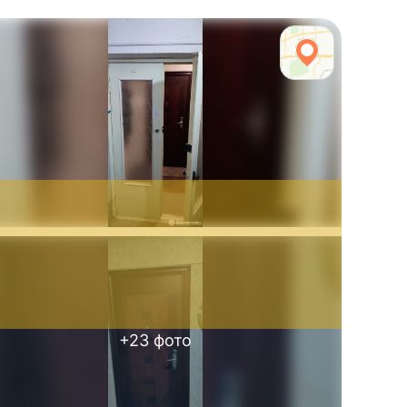
+
23
фото