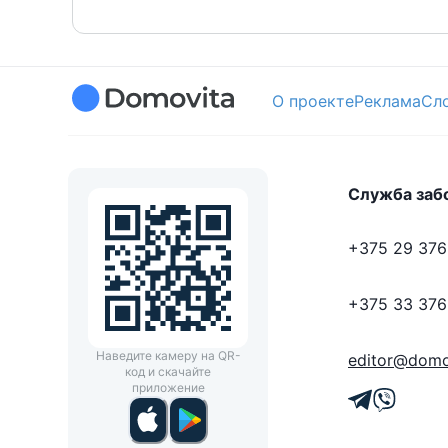
О проекте
Реклама
Сл
Служба заб
+375 29 376
+375 33 376
Наведите камеру на QR-
editor@domo
код и скачайте
приложение