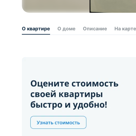
О квартире
О доме
Описание
На карт