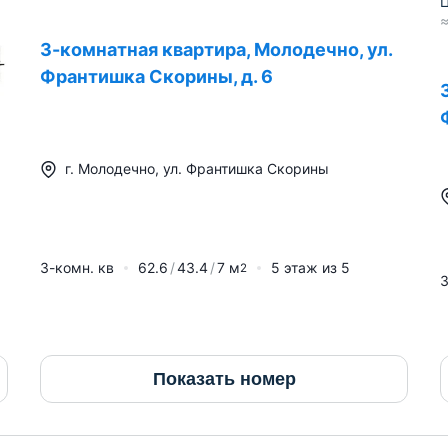
Ц
3-комнатная квартира, Молодечно, ул.
Франтишка Скорины, д. 6
г.
Молодечно
,
ул. Франтишка Скорины
3-комн. кв
62.6
43.4
7
м
5
этаж из
5
2
3
Показать номер