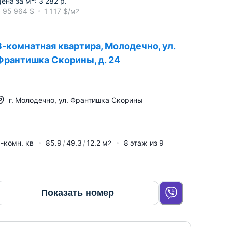
ена за м
:
3 282
р.
≈
95 964
$
1 117
$/м
2
3-комнатная квартира, Молодечно, ул.
Франтишка Скорины, д. 24
г.
Молодечно
,
ул. Франтишка Скорины
-комн. кв
85.9
49.3
12.2
м
8
этаж из
9
2
Показать номер