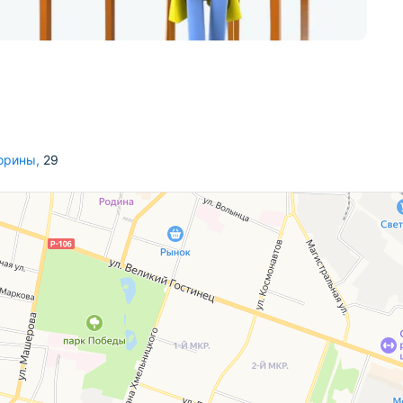
корины
,
29