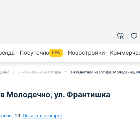
ренда
Посуточно
Новостройки
Коммерче
NEW
дечно
3-комнатные квартиры
3-комнатная квартира, Молодечно, ул
 в Молодечно, ул. Франтишка
Показать на карте
корины
,
29