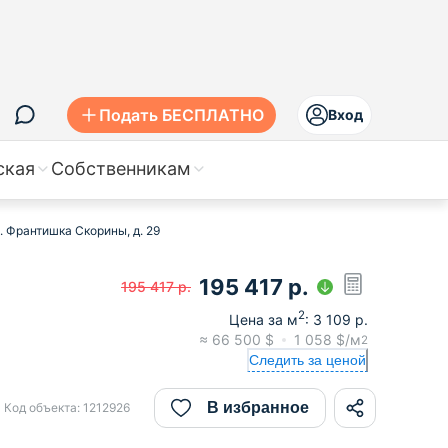
Подать БЕСПЛАТНО
Вход
ская
Собственникам
. Франтишка Скорины, д. 29
195 417
р.
195 417
р.
2
Цена за м
:
3 109
р.
≈
66 500
$
1 058
$/м
2
Следить за ценой
В избранное
Код объекта:
1212926