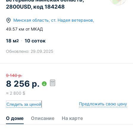
2800USD, код 184248
Минская область
,
ст.
Надея ветеранов
,
49.57
км от МКАД
18
м
10 соток
2
Обновлено:
29.09.2025
9 140
р.
8 256
р.
≈
2 800
$
Предложить свою цену
Следить за ценой
О доме
Описание
На карте