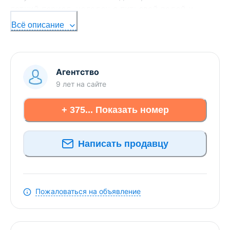
летний период, колодец с питьевой водой и
возможность подключения к электричеству
Всё описание
(рядом опора). Земля удобрена, подходит для
огорода. Добраться до райцентра можно на
электропоезде (2 остановки).
!Смотрите еще больше участков на нашем
Агентство
Telegram канале @nedvizhimost_bel
9 лет
на сайте
+ 375... Показать номер
Написать продавцу
Пожаловаться на объявление