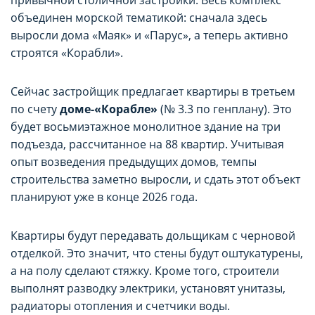
объединен морской тематикой: сначала здесь
выросли дома «Маяк» и «Парус», а теперь активно
строятся «Корабли».
Сейчас застройщик предлагает квартиры в третьем
по счету
доме-«Корабле»
(№ 3.3 по генплану). Это
будет восьмиэтажное монолитное здание на три
подъезда, рассчитанное на 88 квартир. Учитывая
НАСТРОЙТЕ ПАРАМЕТРЫ
НАСТРОЙТЕ ПАРАМЕТРЫ
опыт возведения предыдущих домов, темпы
ИСПОЛЬЗОВАНИЯ ФАЙЛОВ
ИСПОЛЬЗОВАНИЯ ФАЙЛОВ
строительства заметно выросли, и сдать этот объект
планируют уже в конце 2026 года.
COOKIE
COOKIE
Квартиры будут передавать дольщикам с черновой
Вы можете настроить использование
Вы можете настроить использование
отделкой. Это значит, что стены будут оштукатурены,
а на полу сделают стяжку. Кроме того, строители
каждого типа файлов cookie, за
каждого типа файлов cookie, за
выполнят разводку электрики, установят унитазы,
исключением типа «технические/
исключением типа «технические/
радиаторы отопления и счетчики воды.