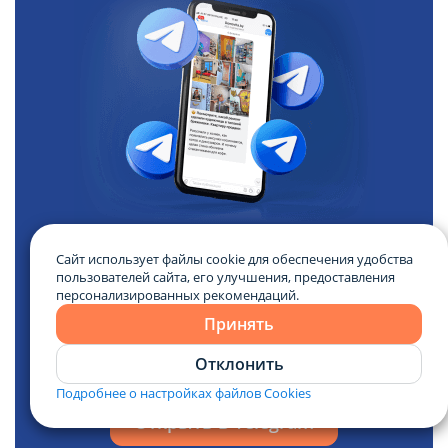
Domovita в Telegram!
Сайт использует файлы cookie для обеспечения удобства
пользователей сайта, его улучшения, предоставления
персонализированных рекомендаций.
Читайте про недвижимость Беларуси в нашем
Принять
Telegram: новостройки, необычные объекты,
новости и аналитика.
Отклонить
Подробнее о настройках файлов Cookies
Открыть в Telegram