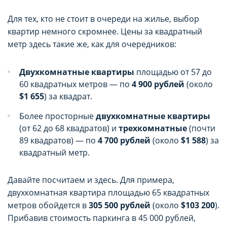
целей маркетинга и улучшения качества
целей маркетинга и улучшения качества
Для тех, кто не стоит в очереди на жилье, выбор
рекламы (предоставление более актуального и
рекламы (предоставление более актуального и
квартир немного скромнее. Цены за квадратный
подходящего контента и
подходящего контента и
персонализированного рекламного материала).
персонализированного рекламного материала).
метр здесь такие же, как для очередников:
Запретить хранение данного типа cookie-
Запретить хранение данного типа cookie-
файлов можно непосредственно на Сайте либо в
файлов можно непосредственно на Сайте либо в
Двухкомнатные квартиры
площадью от 57 до
настройках браузера.
настройках браузера.
60 квадратных метров — по
4 900 рублей
(около
$1 655
) за квадрат.
Более просторные
двухкомнатные квартиры
(от 62 до 68 квадратов) и
трехкомнатные
(почти
89 квадратов) — по
4 700 рублей
(около
$1 588
) за
квадратный метр.
Давайте посчитаем и здесь. Для примера,
двухкомнатная квартира площадью 65 квадратных
метров обойдется в
305 500 рублей
(около
$103 200
).
Прибавив стоимость паркинга в 45 000 рублей,