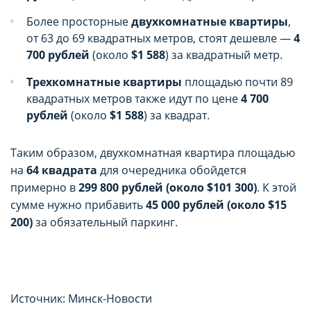
пользователе, которая может быть
пользователе, которая может быть
Более просторные
двухкомнатные квартиры
,
использована в маркетинговых целях или для
использована в маркетинговых целях или для
от 63 до 69 квадратных метров, стоят дешевле —
4
учета посещаемых сайтов в сети Интернет.
учета посещаемых сайтов в сети Интернет.
700 рублей
(около
$1 588
) за квадратный метр.
Аналитические cookie-файлы
Аналитические cookie-файлы
Трехкомнатные квартиры
площадью почти 89
квадратных метров также идут по цене
4 700
Данные cookie-файлы необходимы в
Данные cookie-файлы необходимы в
рублей
(около
$1 588
) за квадрат.
статистических целях, позволяют подсчитывать
статистических целях, позволяют подсчитывать
количество и длительность посещений Сайта,
количество и длительность посещений Сайта,
анализировать как посетители используют Сайт,
анализировать как посетители используют Сайт,
Таким образом, двухкомнатная квартира площадью
что помогает улучшать его
что помогает улучшать его
на
64 квадрата
для очередника обойдется
производительность и сделать более удобным
производительность и сделать более удобным
примерно в
299 800 рублей (около $101 300)
. К этой
для использования. Запретить хранение
для использования. Запретить хранение
сумме нужно прибавить
45 000 рублей (около $15
данного типа cookie-файлов можно
данного типа cookie-файлов можно
200)
за обязательный паркинг.
непосредственно на Сайте либо в настройках
непосредственно на Сайте либо в настройках
браузера.
браузера.
Рекламные cookie-файлы
Рекламные cookie-файлы
Источник: Минск-Новости
Рекламные cookie-файлы используются для
Рекламные cookie-файлы используются для