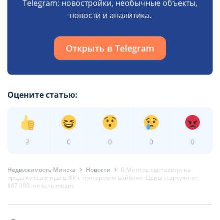
Telegram: новостройки, необычные объекты,
новости и аналитика.
Открыть в Telegram
Оцените статью:
2
0
0
0
0
Недвижимость Минска
Новости
В Минске выставили на
продажу квартиры в ЖК с «питерским вайбом». Цены стартуют от
$87 000, но есть нюанс