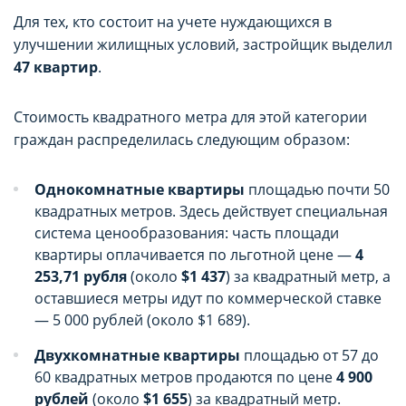
параметров использования файлов cookie
параметров использования файлов cookie
Для тех, кто состоит на учете нуждающихся в
Вы можете ознакомиться с
Вы можете ознакомиться с
улучшении жилищных условий, застройщик выделил
47 квартир
.
Политикой обработки файлов cookie ООО
Политикой обработки файлов cookie ООО
"Аниксмедиа"
"Аниксмедиа"
Стоимость квадратного метра для этой категории
, а также со списком файлов cookie,
, а также со списком файлов cookie,
граждан распределилась следующим образом:
содержащим их описание и сроки
содержащим их описание и сроки
хранения.
хранения.
Однокомнатные квартиры
площадью почти 50
квадратных метров. Здесь действует специальная
Технические/функциональные
Технические/функциональные
система ценообразования: часть площади
квартиры оплачивается по льготной цене —
4
(обязательные) cookie-файлы
(обязательные) cookie-файлы
253,71 рубля
(около
$1 437
) за квадратный метр, а
Данный тип cookie-файлов требуется для
Данный тип cookie-файлов требуется для
оставшиеся метры идут по коммерческой ставке
обеспечения функционирования Сайта, в том
обеспечения функционирования Сайта, в том
— 5 000 рублей (около $1 689).
числе корректного использования
числе корректного использования
Двухкомнатные квартиры
площадью от 57 до
предлагаемых на нем возможностей и услуг, и
предлагаемых на нем возможностей и услуг, и
не подлежит отключению. Эти сookie-файлы не
не подлежит отключению. Эти сookie-файлы не
60 квадратных метров продаются по цене
4 900
сохраняют какую-либо информацию о
сохраняют какую-либо информацию о
рублей
(около
$1 655
) за квадратный метр.