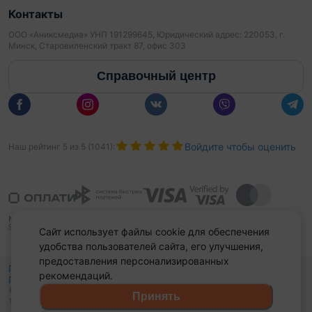
Контакты
ООО «Аниксмедиа» УНП 191299645, Юридический адрес: 220053, г.
Минск, Старовиленский тракт 87, офис 303
Справочный центр
Войдите чтобы оценить
Наш рейтинг
5
из
5
(
1041
):
Сайт использует файлы cookie для обеспечения
удобства пользователей сайта, его улучшения,
предоставления персонализированных
Политика конфиденциальности,
рекомендаций.
Политика обработки файлов куки
Выбор настроек Cookies
и
© 2015 - 2026, Domovita.by. Копирование материалов допускается
Принять
только при наличии активной ссылки.