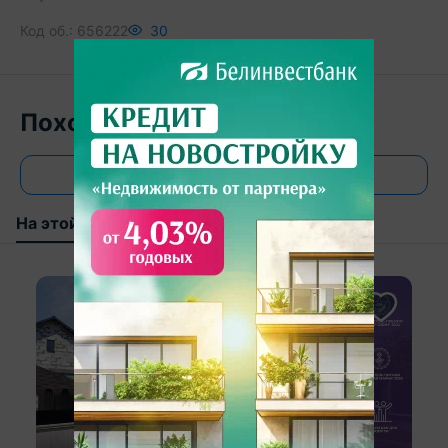
Код об.:
656222
30
Похожие объекты
Все объявления
На этой улице