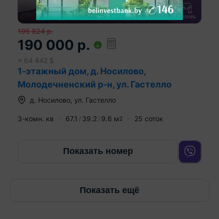
195 824
р.
190 000
р.
≈
64 442
$
1-этажный дом, д. Носилово,
Молодечненский р-н, ул. Гастелло
д.
Носилово
,
ул. Гастелло
3-комн. кв
67.1
39.2
9.6
м
25 соток
2
Показать номер
Показать ещё