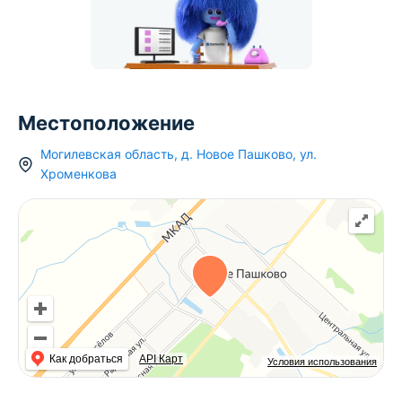
Местоположение
Могилевская область
,
д.
Новое Пашково
,
ул.
Хроменкова
Как добраться
API Карт
Условия использования