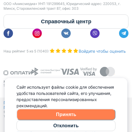
ООО «Аниксмедиа» УНП 191299645, Юридический адрес: 220053, г.
Минск, Старовиленский тракт 87, офис 303
Справочный центр
Войдите чтобы оценить
Наш рейтинг
5
из
5
(
1040
):
Сайт использует файлы cookie для обеспечения
удобства пользователей сайта, его улучшения,
предоставления персонализированных
Политика конфиденциальности,
рекомендаций.
Политика обработки файлов куки
Выбор настроек Cookies
и
© 2015 - 2026, Domovita.by. Копирование материалов допускается
Принять
только при наличии активной ссылки.
Отклонить