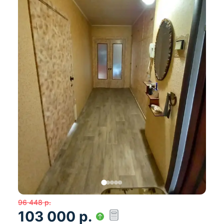
96 448
р.
103 000
р.