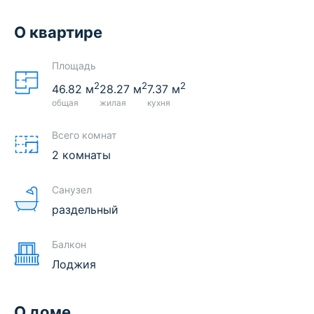
О квартире
Площадь
2
2
2
46.82
м
28.27
м
7.37
м
общая
жилая
кухня
Всего комнат
2 комнаты
Санузел
раздельный
Балкон
Лоджия
О доме