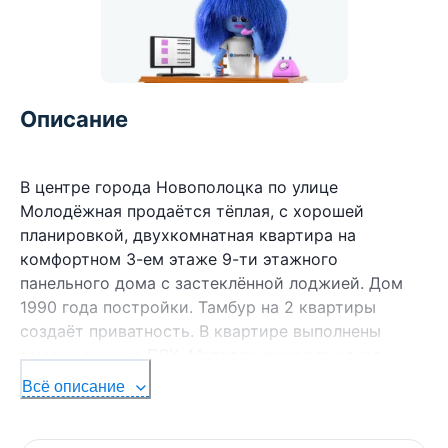
Описание
В центре города Новополоцка по улице
Молодёжная продаётся тёплая, с хорошей
планировкой, двухкомнатная квартира на
комфортном 3-ем этаже 9-ти этажного
панельного дома с застеклённой лоджией. Дом
1990 года постройки. Тамбур на 2 квартиры
создаёт приватность. В квартире выполнены
замена окон на ПВХ. Металлическая входная
дверь. Удобное расположение дома: в шаговой
Всё описание
доступности СШ №14, детские сады, магазины,
поликлиника, остановка общественного