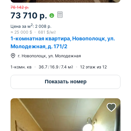
76 142
р.
73 710
р.
2
Цена за м
:
2 008
р.
≈
25 000
$
681
$/м
2
1-комнатная квартира, Новополоцк, ул.
Молодежная, д. 171/2
г.
Новополоцк
,
ул. Молодежная
1-комн. кв
36.7
16.9
7.4
м
12
этаж из
12
2
Показать номер