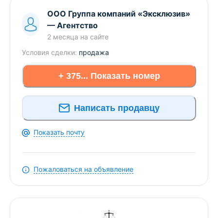
транспорта. Возможен обмен нашей квартиры на
одно-двухкомнатную в центре города Полоцка
ООО Группа компаний «Эксклюзив»
(этаж 2 или 3, наличие балкона обязательно).
—
Агентство
Звоните, в удобное для Вас время покажем
2 месяца
на сайте
квартиру.
Условия сделки:
продажа
+ 375... Показать номер
Написать продавцу
Показать почту
Пожаловаться на объявление