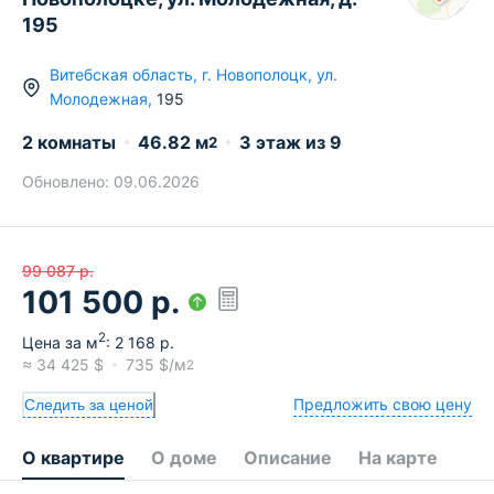
195
Витебская область
,
г.
Новополоцк
,
ул.
Молодежная
,
195
2 комнаты
46.82
м
3
этаж из
9
2
Обновлено:
09.06.2026
99 087
р.
101 500
р.
2
Цена за м
:
2 168
р.
≈
34 425
$
735
$/м
2
Предложить свою цену
Следить за ценой
О квартире
О доме
Описание
На карте