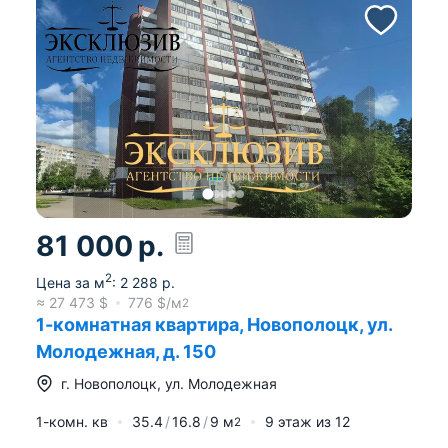
81 000
р.
2
Цена за м
:
2 288
р.
≈
27 473
$
776
$/м
2
1-комнатная квартира, Новополоцк, ул.
Молодежная, д. 150
г.
Новополоцк
,
ул. Молодежная
1-комн. кв
35.4
16.8
9
м
9
этаж из
12
2