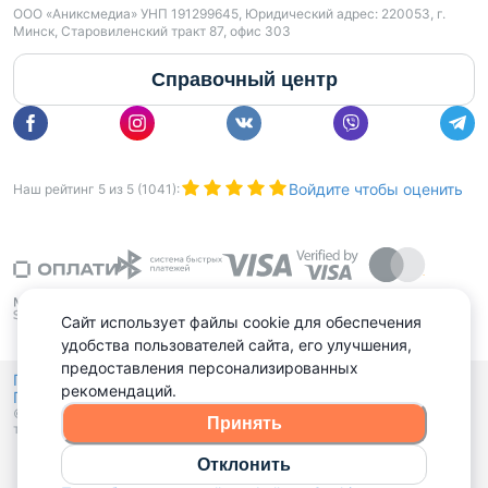
ООО «Аниксмедиа» УНП 191299645, Юридический адрес: 220053, г.
Минск, Старовиленский тракт 87, офис 303
Справочный центр
Войдите чтобы оценить
Наш рейтинг
5
из
5
(
1041
):
Сайт использует файлы cookie для обеспечения
удобства пользователей сайта, его улучшения,
предоставления персонализированных
Политика конфиденциальности,
рекомендаций.
Политика обработки файлов куки
Выбор настроек Cookies
и
© 2015 - 2026, Domovita.by. Копирование материалов допускается
Принять
только при наличии активной ссылки.
Отклонить