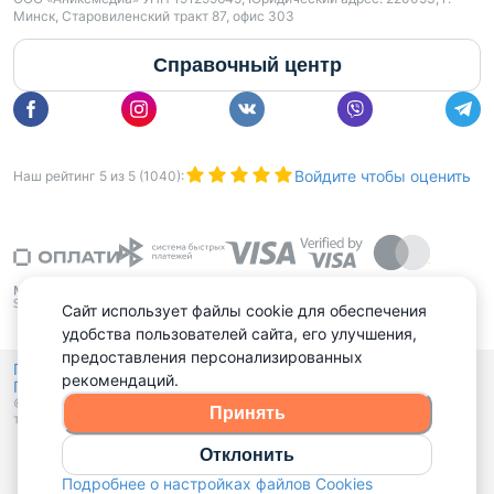
Минск, Старовиленский тракт 87, офис 303
Справочный центр
Войдите чтобы оценить
Наш рейтинг
5
из
5
(
1040
):
Сайт использует файлы cookie для обеспечения
удобства пользователей сайта, его улучшения,
предоставления персонализированных
Политика конфиденциальности,
рекомендаций.
Политика обработки файлов куки
Выбор настроек Cookies
и
© 2015 - 2026, Domovita.by. Копирование материалов допускается
Принять
только при наличии активной ссылки.
Отклонить
Подробнее о настройках файлов Cookies