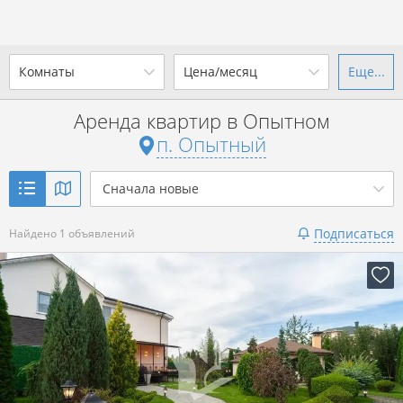
Комнаты
Цена/месяц
Еще...
Ваш город -
п. Опытный
?
Аренда квартир в Опытном
1-комн.
2-комн.
3-комн.
4+
от
до
п. Опытный
Да
Выбрать город
Показать 1 объявление
р. за всё
Сначала новые
Подписаться
Найдено 1 объявлений
Показать 1 объявление