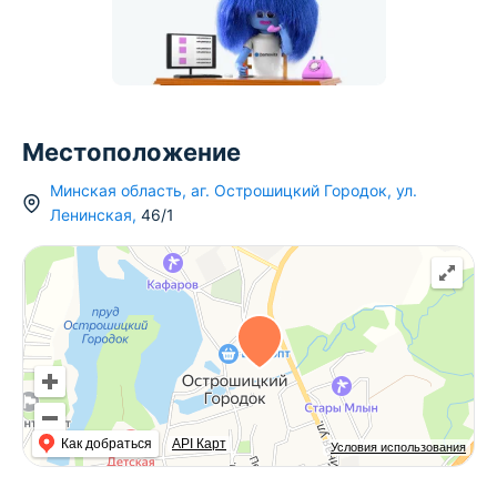
Местоположение
Минская область
,
аг.
Острошицкий Городок
,
ул.
Ленинская
,
46/1
Как добраться
API Карт
Условия использования