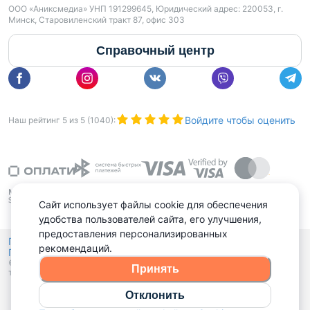
ООО «Аниксмедиа» УНП 191299645, Юридический адрес: 220053, г.
Минск, Старовиленский тракт 87, офис 303
Справочный центр
Войдите чтобы оценить
Наш рейтинг
5
из
5
(
1040
):
Сайт использует файлы cookie для обеспечения
удобства пользователей сайта, его улучшения,
предоставления персонализированных
Политика конфиденциальности,
рекомендаций.
Политика обработки файлов куки
Выбор настроек Cookies
и
© 2015 - 2026, Domovita.by. Копирование материалов допускается
Принять
только при наличии активной ссылки.
Отклонить