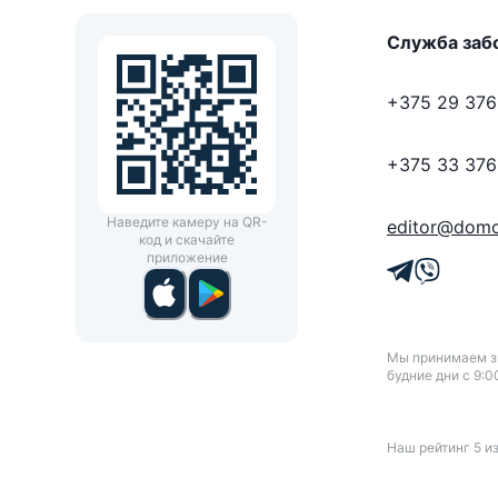
Служба заб
+375 29 376
+375 33 376
Наведите камеру на QR-
editor@domo
код и скачайте
приложение
Мы принимаем зв
будние дни с 9:0
Наш рейтинг
5
и