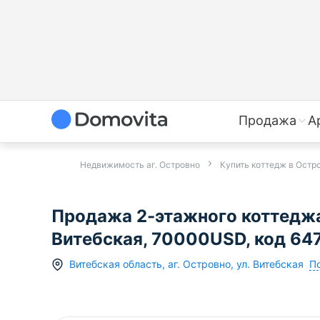
Продажа
А
Недвижимость аг. Островно
Купить коттедж в Остр
Продажа 2-этажного коттеджа 
Витебская, 70000USD, код 64
По
Витебская область
,
аг.
Островно
,
ул. Витебская