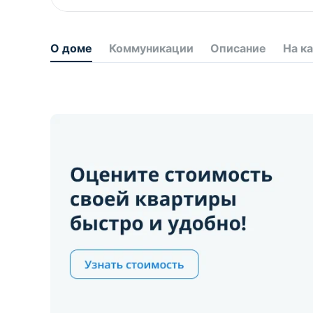
О доме
Коммуникации
Описание
На к