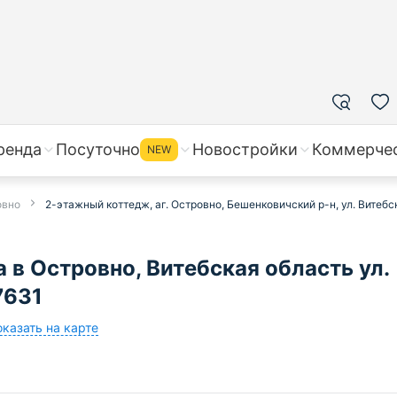
ренда
Посуточно
Новостройки
Коммерче
NEW
овно
2-этажный коттедж, аг. Островно, Бешенковичский р-н, ул. Витебс
в Островно, Витебская область ул.
7631
казать на карте