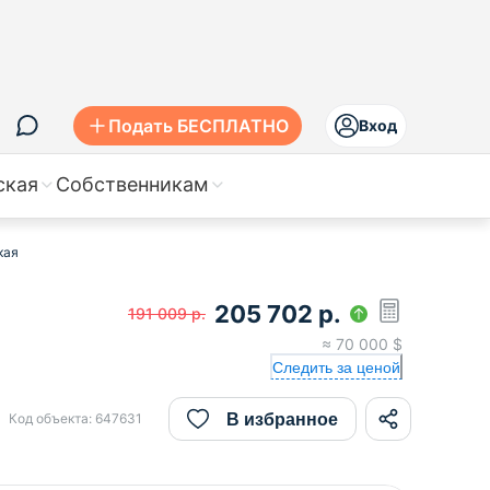
Подать БЕСПЛАТНО
Вход
ская
Собственникам
кая
205 702
р.
191 009
р.
≈
70 000
$
Следить за ценой
В избранное
Код объекта:
647631