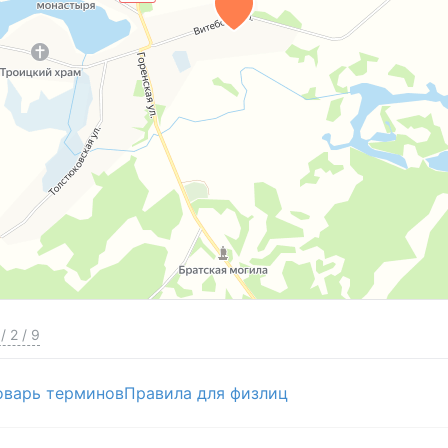
/
2
/
9
оварь терминов
Правила для физлиц