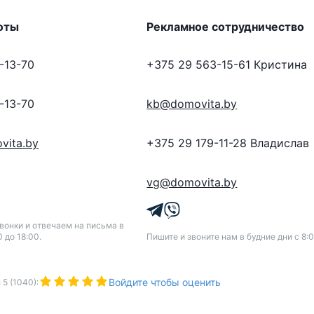
оты
Рекламное сотрудничество
-13-70
+375 29 563-15-61
Кристина
-13-70
kb@domovita.by
vita.by
+375 29 179-11-28
Владислав
vg@domovita.by
онки и отвечаем на письма в
0 до 18:00.
Пишите и звоните нам в будние дни с 8:0
Войдите чтобы оценить
з
5
(
1040
):