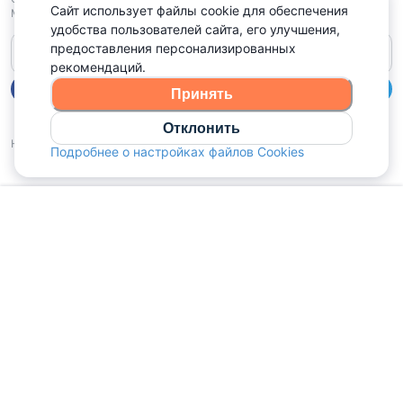
Сайт использует файлы cookie для обеспечения
Минск, Старовиленский тракт 87, офис 303
удобства пользователей сайта, его улучшения,
предоставления персонализированных
Справочный центр
рекомендаций.
Принять
Отклонить
Войдите чтобы оценить
Наш рейтинг
5
из
5
(
1041
):
Подробнее о настройках файлов Cookies
Главная
Избранное
Сообщения
Объявления
Профиль
Политика конфиденциальности,
Политика обработки файлов куки
Выбор настроек Cookies
и
© 2015 - 2026, Domovita.by. Копирование материалов допускается
только при наличии активной ссылки.