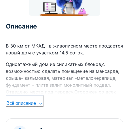
Описание
В 30 км от МКАД , в живописном месте продается
новый дом с участком 14.5 соток.
Одноэтажный дом из силикатных блоков,с
возможностью сделать помещение на мансарде,
крыша- вальмовая, материал -металочерепица,
фундамент - плита,залит монолитный подвал.
Отведено место под террасу.Огорожен со всех
сторон.Имеется 2 въезда с воротами и
Всё описание
калиткой.Обустроено парковочное место для
автомобилей.
Газ подведен к дому, своя скважина(вода