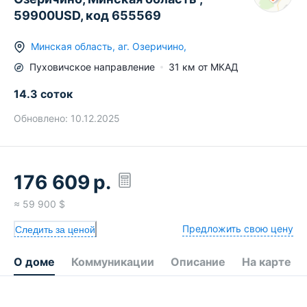
59900USD, код 655569
Минская область
,
аг.
Озеричино
,
Пуховичское
направление
31
км от МКАД
14.3 соток
Обновлено:
10.12.2025
176 609
р.
≈
59 900
$
Предложить свою цену
Следить за ценой
О доме
Коммуникации
Описание
На карте