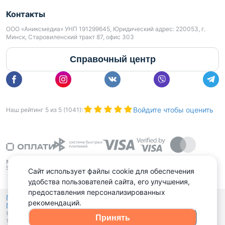
Контакты
ООО «Аниксмедиа» УНП 191299645, Юридический адрес: 220053, г.
Минск, Старовиленский тракт 87, офис 303
Справочный центр
Войдите чтобы оценить
Наш рейтинг
5
из
5
(
1041
):
Сайт использует файлы cookie для обеспечения
удобства пользователей сайта, его улучшения,
предоставления персонализированных
Политика конфиденциальности,
рекомендаций.
Политика обработки файлов куки
Выбор настроек Cookies
и
© 2015 - 2026, Domovita.by. Копирование материалов допускается
Принять
только при наличии активной ссылки.