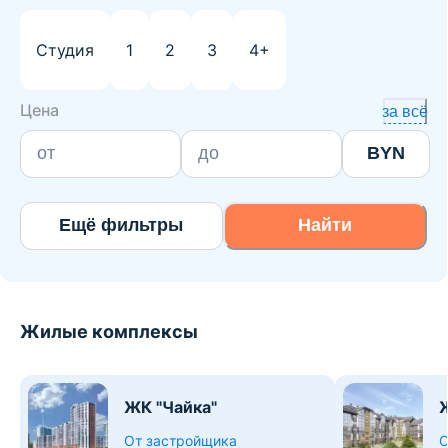
Студия
1
2
3
4+
Цена
за всё
BYN
Ещё фильтры
Найти
Жилые комплексы
ЖК "Чайка"
От застройщика
О