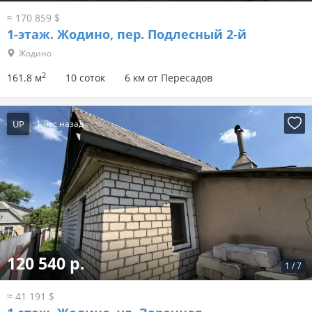
≈ 170 859 $
1-этаж.
Жодино, пер. Подлесный 2-й
Жодино
2
161.8 м
10 соток
6 км от Пересадов
UP
1 час назад
120 540 р.
1
/
7
≈ 41 191 $