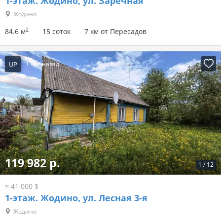
1-этаж.
Жодино, ул. Заречная
Жодино
2
84.6 м
15 соток
7 км от Пересадов
UP
1 час назад
119 982 р.
1
/
12
≈ 41 000 $
1-этаж.
Жодино, ул. Лесная 3-я
Жодино