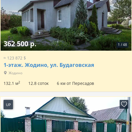
362 500 р.
1
/
48
≈ 123 872 $
1-этаж.
Жодино, ул. Будаговская
Жодино
2
132.1 м
12.8 соток
6 км от Пересадов
UP
20 часов назад