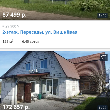
87 499 р.
1
/
15
≈ 29 900 $
2-этаж.
Пересады, ул. Вишнёвая
2
125 м
16.45 соток
172 657 р.
1
/
22