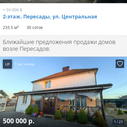
≈ 59 000 $
2-этаж.
Пересады, ул. Центральная
2
233.5 м
30 соток
Ближайшие предложения продажи домов
возле Пересадов:
UP
1 час назад
500 000 р.
1
/
23