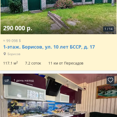
290 000 р.
1
/
14
≈ 99 098 $
1-этаж.
Борисов, ул. 10 лет БССР, д. 17
Борисов
2
117.1 м
7.2 соток
11 км от Пересадов
UP
1 день назад