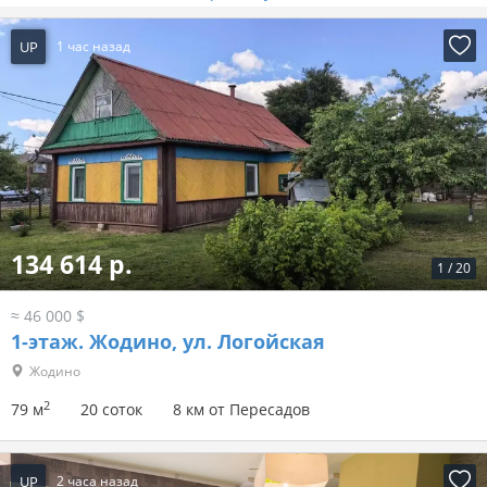
UP
1 час назад
134 614 р.
1
/
20
≈ 46 000 $
1-этаж.
Жодино, ул. Логойская
Жодино
2
79 м
20 соток
8 км от Пересадов
UP
2 часа назад