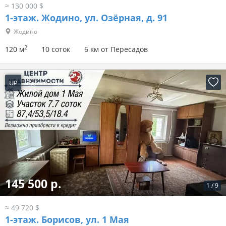
≈ 130 000 $
1-этаж.
Жодино, ул. Озёрная, д. 91
Жодино
2
120 м
10 соток
6 км от Пересадов
UP
2 дня назад
145 500 р.
1
/
9
≈ 49 720 $
1-этаж.
Борисов, ул. 1 Мая