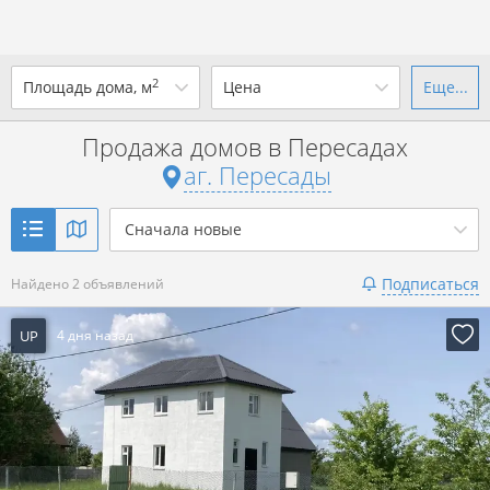
2
Площадь дома, м
Цена
Еще...
Ваш город -
аг. Пересады
?
Продажа домов в Пересадах
от
до
от
до
аг. Пересады
Да
Выбрать город
р. за всё
Сначала новые
Показать 2 объявления
Подписаться
Найдено 2 объявлений
Показать 2 объявления
UP
4 дня назад