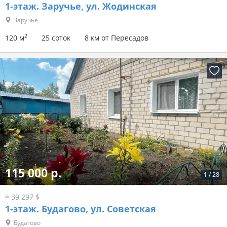
1-этаж.
Заручье, ул. Жодинская
Заручье
2
120 м
25 соток
8 км от Пересадов
115 000 р.
1
/
28
≈ 39 297 $
1-этаж.
Будагово, ул. Советская
Будагово