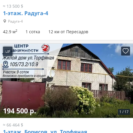
≈ 13 500 $
1-этаж.
Радуга-4
Радуга-4
2
42.9 м
1 сотка
12 км от Пересадов
UP
6 дней назад
194 500 р.
1
/
17
≈ 66 464 $
1-этаж.
Борисов, ул. Торфяная