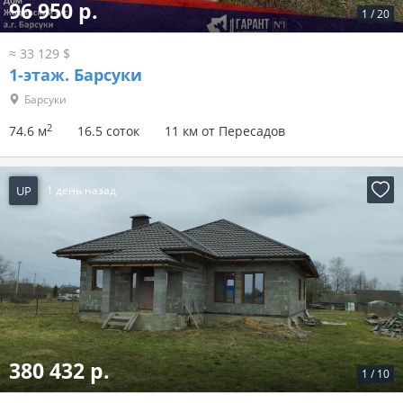
96 950 р.
1
/
20
≈ 33 129 $
1-этаж.
Барсуки
Барсуки
2
74.6 м
16.5 соток
11 км от Пересадов
UP
1 день назад
380 432 р.
1
/
10