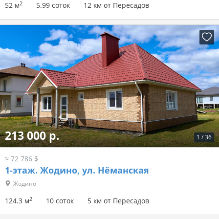
2
52 м
5.99 соток
12 км от Пересадов
213 000 р.
1
/
36
≈ 72 786 $
1-этаж.
Жодино, ул. Нёманская
Жодино
2
124.3 м
10 соток
5 км от Пересадов