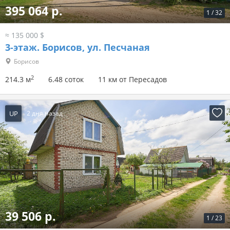
395 064 р.
1
/
32
≈ 135 000 $
3-этаж.
Борисов, ул. Песчаная
Борисов
2
214.3 м
6.48 соток
11 км от Пересадов
UP
2 дня назад
39 506 р.
1
/
23