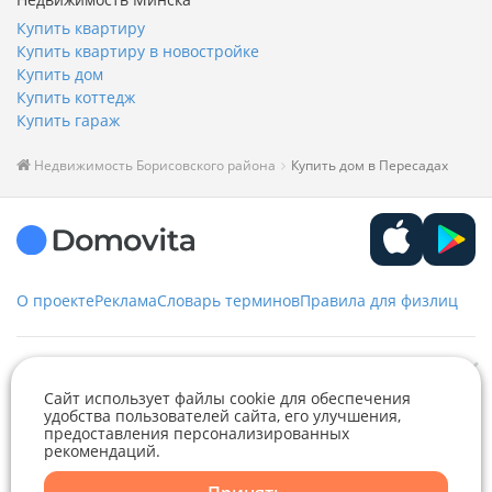
Купить квартиру
Купить квартиру в новостройке
Купить дом
Купить коттедж
Купить гараж
Недвижимость Борисовского района
Купить дом в Пересадах
О проекте
Реклама
Словарь терминов
Правила для физлиц
Служба заботы
Сайт использует файлы cookie для обеспечения
удобства пользователей сайта, его улучшения,
+375 29 376-13-70
предоставления персонализированных
Рекламное сотрудничество
+375 33 376-13-70
рекомендаций.
Telegram
Viber
editor@domovita.by
+375 29 563-15-61 Кристина Филюта