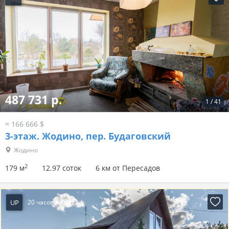
487 731 р.
1
/
41
≈ 166 666 $
3-этаж.
Жодино, пер. Будаговский
Жодино
2
179 м
12.97 соток
6 км от Пересадов
UP
20 часов назад