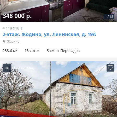
348 000 р.
1
/
18
≈ 118 918 $
2-этаж.
Жодино, ул. Ленинская, д. 19А
Жодино
2
233.6 м
13 соток
5 км от Пересадов
UP
1 день назад