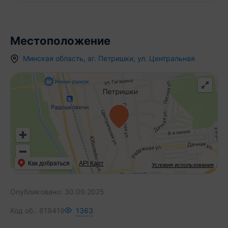
поселок Вязынка, где расположена родовая
усадьба Янки Купалы. В одном из домов усадьбы
работает литературный музей поэта.
Местоположение
Минская область
,
аг.
Петришки
,
ул. Центральная
Как добраться
API Карт
Условия использования
Опубликовано:
30.09.2025
Код об.:
619419
1363