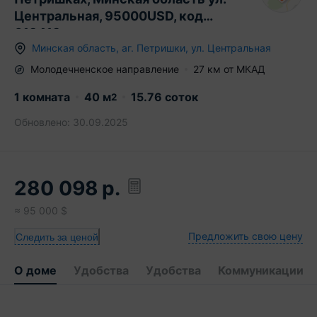
Центральная, 95000USD, код
619419
Минская область
,
аг.
Петришки
,
ул. Центральная
Молодечненское
направление
27
км от МКАД
1 комната
40
м
15.76 соток
2
Обновлено:
30.09.2025
280 098
р.
≈
95 000
$
Предложить свою цену
Следить за ценой
О доме
Удобства
Удобства
Коммуникации