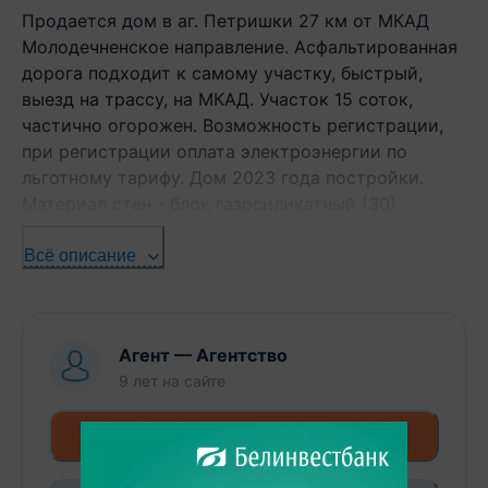
Продается дом в аг. Петришки 27 км от МКАД
Молодечненское направление. Асфальтированная
дорога подходит к самому участку, быстрый,
выезд на трассу, на МКАД. Участок 15 соток,
частично огорожен. Возможность регистрации,
при регистрации оплата электроэнергии по
льготному тарифу. Дом 2023 года постройки.
Материал стен - блок газосиликатный (30)
фундамент -монолитный пояс кровля - євро-
шифер (закуплен утеплитель) двухкамерные
Всё описание
стеклопакеты разведены теплые полы, отопление
дома планируется электрокотлом. Коммуникации:
Водоснабжение - центральное (вкусная и чистая)
Агент
—
Агентство
заведена в дом. газоснабжение - центральное
9 лет
на сайте
канализация - местная (переливная)
электрификация - 380В Добраться до аг.
+ 375... Показать номер
Петришки очень удобно, а главное быстро!
Доехать Вы сможете с ост. «аг.Петришки» на