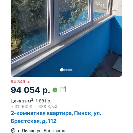
94 349
р.
94 054
р.
2
Цена за м
:
1 881
р.
≈
31 900
$
638
$/м
2
2-комнатная квартира, Пинск, ул.
Брестская, д. 112
г.
Пинск
,
ул. Брестская