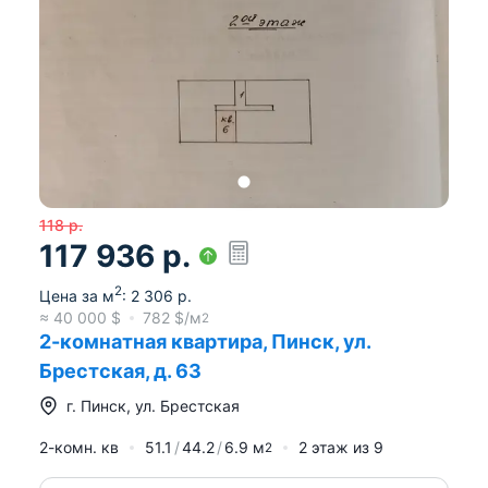
118
р.
117 936
р.
2
Цена за м
:
2 306
р.
≈
40 000
$
782
$/м
2
2-комнатная квартира, Пинск, ул.
Брестская, д. 63
г.
Пинск
,
ул. Брестская
2-комн. кв
51.1
44.2
6.9
м
2
этаж из
9
2