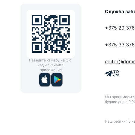
Служба заб
+375 29 376
+375 33 376
Наведите камеру на QR-
editor@domo
код и скачайте
приложение
Мы принимаем зв
будние дни с 9:0
Наш рейтинг
5
и