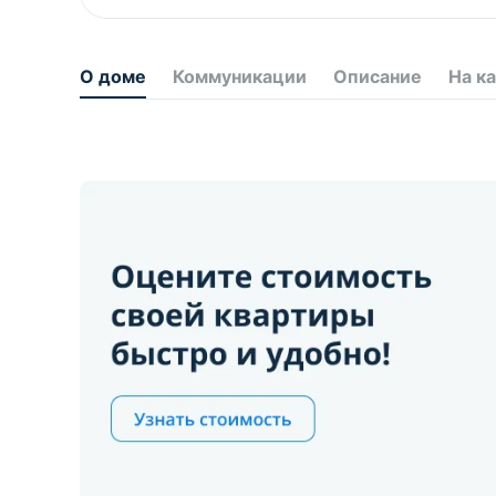
О доме
Коммуникации
Описание
На к