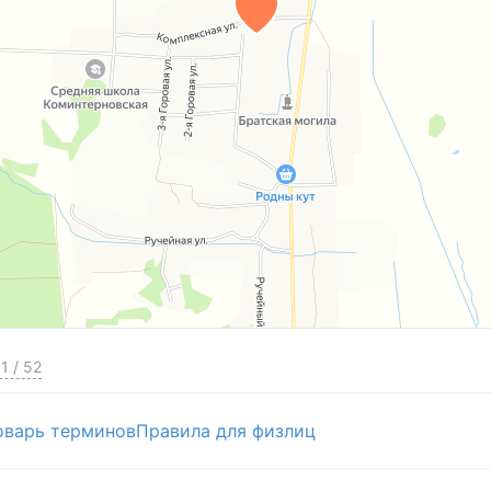
1
/
52
оварь терминов
Правила для физлиц