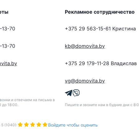
оты
Рекламное сотрудничество
-13-70
+375 29 563-15-61
Кристина
-13-70
kb@domovita.by
vita.by
+375 29 179-11-28
Владислав
vg@domovita.by
онки и отвечаем на письма в
0 до 18:00.
Пишите и звоните нам в будние дни с 8:0
Войдите чтобы оценить
з
5
(
1040
):