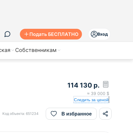
Подать БЕСПЛАТНО
Вход
ская
Собственникам
114 130
р.
≈
39 000
$
Следить за ценой
В избранное
Код объекта:
651234