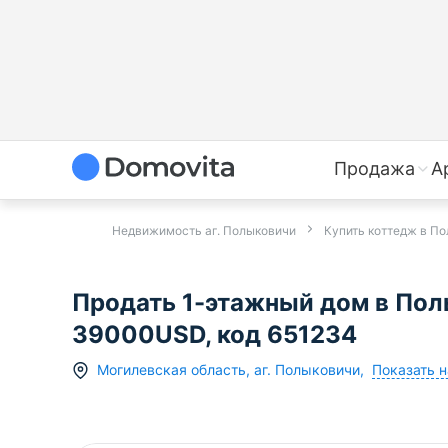
Продажа
А
Недвижимость аг. Полыковичи
Купить коттедж в П
Продать 1-этажный дом в Пол
39000USD, код 651234
Показать н
Могилевская область
,
аг.
Полыковичи
,