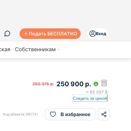
Подать БЕСПЛАТНО
Вход
ская
Собственникам
250 900
р.
263 375
р.
≈
85 097
$
Следить за ценой
В избранное
Код объекта:
651731