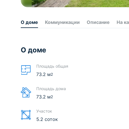
О доме
Коммуникации
Описание
На к
О доме
Площадь общая
73.2
м
2
Площадь дома
73.2
м
2
Участок
5.2 соток