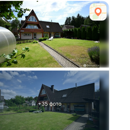
+
35
фото