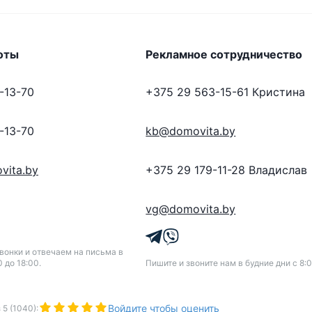
оты
Рекламное сотрудничество
-13-70
+375 29 563-15-61
Кристина
-13-70
kb@domovita.by
vita.by
+375 29 179-11-28
Владислав
vg@domovita.by
онки и отвечаем на письма в
0 до 18:00.
Пишите и звоните нам в будние дни с 8:0
Войдите чтобы оценить
з
5
(
1040
):