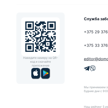
Служба заб
+375 29 376
+375 33 376
Наведите камеру на QR-
editor@domo
код и скачайте
приложение
Мы принимаем зв
будние дни с 9:0
Наш рейтинг
5
и