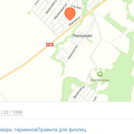
/
22
/
1396
оварь терминов
Правила для физлиц