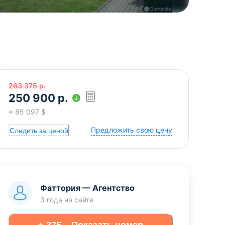
263 375
р.
250 900
р.
≈
85 097
$
Предложить свою цену
Следить за ценой
Фаттория
—
Агентство
3 года
на сайте
+ 375... Показать номер