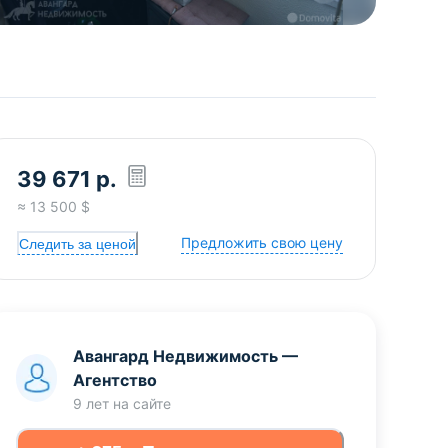
39 671
р.
≈
13 500
$
Предложить свою цену
Следить за ценой
Авангард Недвижимость
—
Агентство
9 лет
на сайте