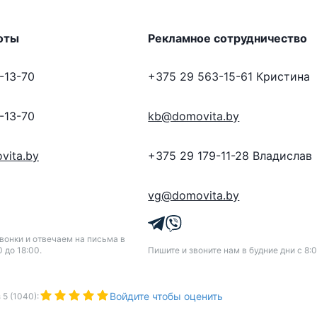
оты
Рекламное сотрудничество
-13-70
+375 29 563-15-61
Кристина
-13-70
kb@domovita.by
vita.by
+375 29 179-11-28
Владислав
vg@domovita.by
онки и отвечаем на письма в
0 до 18:00.
Пишите и звоните нам в будние дни с 8:0
Войдите чтобы оценить
з
5
(
1040
):