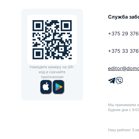
Служба заб
+375 29 376
+375 33 376
Наведите камеру на QR-
editor@domo
код и скачайте
приложение
Мы принимаем зв
будние дни с 9:0
Наш рейтинг
5
и