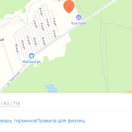
ое для вас время! Ключи в день сделки!
ости уточняйте у специалиста по недвижимости.
ого
та
й объект - услуга Свой Вариант
/
83
/
714
оварь терминов
Правила для физлиц