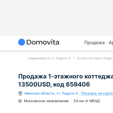
Продажа
А
Недвижимость ст. Радуга-4
Купить коттедж в Раду
Продажа 1-этажного коттеджа 
13500USD, код 659406
Показать на карте
Минская область
,
ст.
Радуга-4
,
Московское
направление
54
км от МКАД