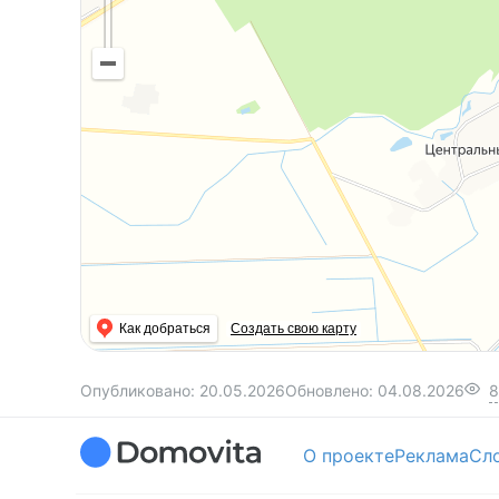
Звоните прямо сейчас! Покажем в любое удобн
Этот объект можно купить в кредит, подробн
Поможем продать ваш объект для покупки эт
Новые объекты в продаже каждый день
Бесплатный выезд риэлтора для оценки объек
Поможем проверить самостоятельно найденны
Как добраться
Создать свою карту
Опубликовано:
20.05.2026
Обновлено:
04.08.2026
8
О проекте
Реклама
Сл