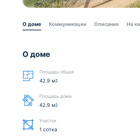
О доме
Коммуникации
Описание
На к
О доме
Площадь общая
42.9
м
2
Площадь дома
42.9
м
2
Участок
1 сотка