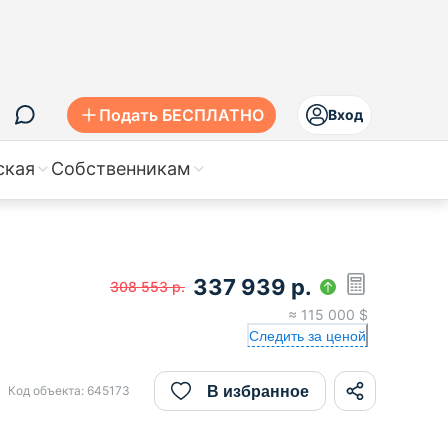
Подать БЕСПЛАТНО
Вход
ская
Собственникам
337 939
р.
308 553
р.
≈
115 000
$
Следить за ценой
В избранное
Код объекта:
645173