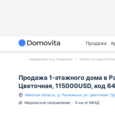
Продажа
А
Недвижимость д. Рахманьки
Купить коттедж в Рахм
Продажа 1-этажного дома в Ра
Цветочная, 115000USD, код 6
По
Минская область
,
д.
Рахманьки
,
ул. Цветочная
Мядельское
направление
6
км от МКАД