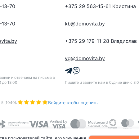
-13-70
+375 29 563-15-61
Кристина
-13-70
kb@domovita.by
vita.by
+375 29 179-11-28
Владислав
vg@domovita.by
онки и отвечаем на письма в
0 до 18:00.
Пишите и звоните нам в будние дни с 8:0
Войдите чтобы оценить
з
5
(
1040
):
тва пользователей сайта, его улучшения,