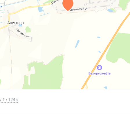
/
1
/
1245