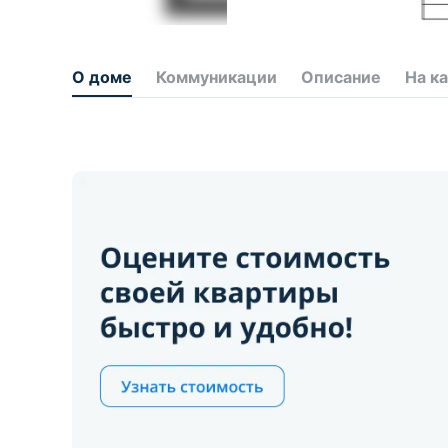
О доме
Коммуникации
Описание
На к