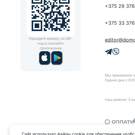
+375 29 376
+375 33 376
Наведите камеру на QR-
editor@domo
код и скачайте
приложение
Мы принимаем зв
будние дни с 9:0
Наш рейтинг
5
и
Сайт использует файлы cookie для обеспечения удобс