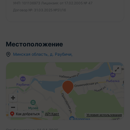
Не упустите шанс обзавестись домом в таком
УНП:
101136973
Лицензия:
от 17.02.2005 № 47
прекрасном месте, где можно наслаждаться
Договор №:
31.03.2025 №51/16
жизнью вдали от городской суеты, но при этом
быть близко к городской инфраструктуре.
Приезжайте на просмотр уже сегодня!
ООО "Твоя столица", УНП 101136973, лицензия
Местоположение
№02240/15 от 17.02.05г.
Минская область
,
д.
Раубичи
,
Как добраться
API Карт
Условия использования