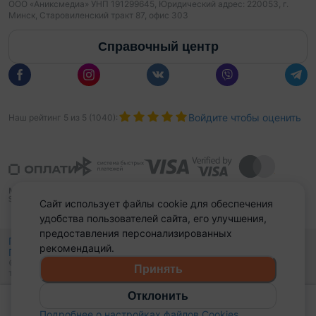
ООО «Аниксмедиа» УНП 191299645, Юридический адрес: 220053, г.
Минск, Старовиленский тракт 87, офис 303
Справочный центр
Войдите чтобы оценить
Наш рейтинг
5
из
5
(
1040
):
Сайт использует файлы cookie для обеспечения
удобства пользователей сайта, его улучшения,
предоставления персонализированных
Политика конфиденциальности,
рекомендаций.
Политика обработки файлов куки
Выбор настроек Cookies
и
© 2015 - 2026, Domovita.by. Копирование материалов допускается
Принять
только при наличии активной ссылки.
Отклонить
Позвонить
Подробнее о настройках файлов Cookies