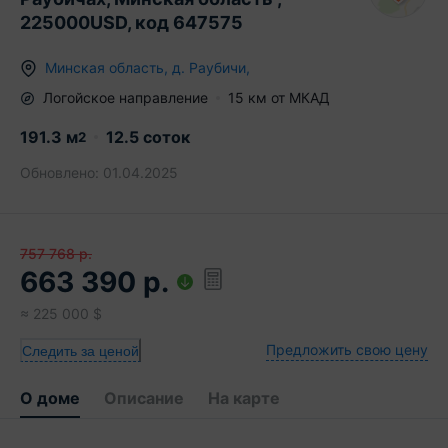
225000USD, код 647575
Минская область
,
д.
Раубичи
,
Логойское
направление
15
км от МКАД
191.3
м
12.5 соток
2
Обновлено:
01.04.2025
757 768
р.
663 390
р.
≈
225 000
$
Предложить свою цену
Следить за ценой
О доме
Описание
На карте