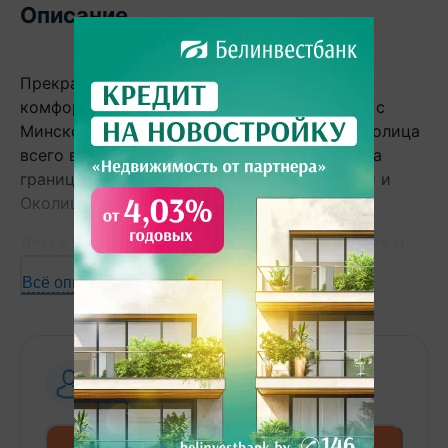
Описание
Прекрасное предложение для желающих
комфортного и уютного проживания рядом с
Минском! Продается коттедж в деревне Околица
всего в 15 км от Минска. Дом расположен на
границе двух населенных пунктов - Раубичи и
Околица.
Дом с частичной отделкой площадью 191.3 кв.м.
квадратных метра. Первый этаж состоит из
Всё описание
просторной жилой комнаты с кухонным
оборудованием, отдельной спальни, санузлов,
мини-котельной и двух террас для отдыха. На
втором этаже расположены три просторные и
Агентство
светлые спальни с выходом на балкон и
10 лет
на сайте
дополнительный санузел.
+ 375... Показать номер