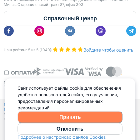
Минск, Старовиленский тракт 87, офис 303
Справочный центр
Войдите чтобы оценить
Наш рейтинг
5
из
5
(
1040
):
Сайт использует файлы cookie для обеспечения
удобства пользователей сайта, его улучшения,
предоставления персонализированных
Политика конфиденциальности,
рекомендаций.
Политика обработки файлов куки
Выбор настроек Cookies
и
© 2015 - 2026, Domovita.by. Копирование материалов допускается
Принять
только при наличии активной ссылки.
Отклонить
Подробнее о настройках файлов Cookies