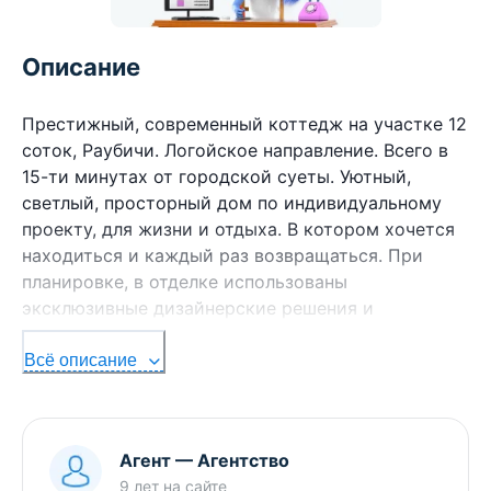
Описание
Престижный, современный коттедж на участке 12
соток, Раубичи. Логойское направление. Всего в
15-ти минутах от городской суеты. Уютный,
светлый, просторный дом по индивидуальному
проекту, для жизни и отдыха. В котором хочется
находиться и каждый раз возвращаться. При
планировке, в отделке использованы
эксклюзивные дизайнерские решения и
качественные, дорогие, натуральные материалы.
Полы керамогранит и дубовый паркет. Стены -
Всё описание
декоративная штукатурка. Подоконники и
столешницы - натуральный камень. Люстры -
чешский хрусталь. Продуманная до мелочей
Агент
—
Агентство
планировка без отнимающих пространство
9 лет
на сайте