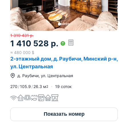
1 319 431
р.
1 410 528
р.
≈
480 000
$
2-этажный дом, д. Раубичи, Минский р-н,
ул. Центральная
д.
Раубичи
,
ул. Центральная
270
105.9
26.3
м
19 соток
2
Показать номер