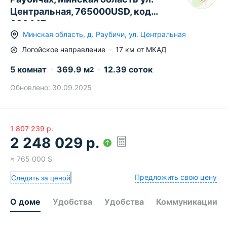
Центральная, 765000USD, код
636447
Минская область
,
д.
Раубичи
,
ул. Центральная
Логойское
направление
17
км от МКАД
5 комнат
369.9
м
12.39 соток
2
Обновлено:
30.09.2025
1 807 239
р.
2 248 029
р.
≈
765 000
$
Предложить свою цену
Следить за ценой
О доме
Удобства
Удобства
Коммуникации