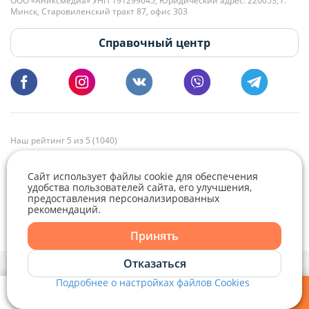
ООО «Аниксмедиа» УНП 191299645, Юридический адрес: 220053, г.
Мы принимаем звонки и отвечаем на письма в будние дни с 9:00 до
Минск, Старовиленский тракт 87, офис 303
18:00.
vg@domovita.by
Справочный центр
Пишите и звоните нам в будние дни с 8:00 до 20:00.
Наш рейтинг 5 из 5 (1040)
Сайт использует файлы cookie для обеспечения
удобства пользователей сайта, его улучшения,
предоставления персонализированных
рекомендаций.
Telegram
Viber
Принять
Telegram
Отказаться
Политика конфиденциальности,
Политика обработки файлов cookie
и
Выбор настроек Cookie
Подробнее о настройках файлов Cookies
Viber
© 2015 - 2026, Domovita.by. Копирование материалов допускается
только при наличии активной ссылки.
Мои фильтры
Избранное
Войти