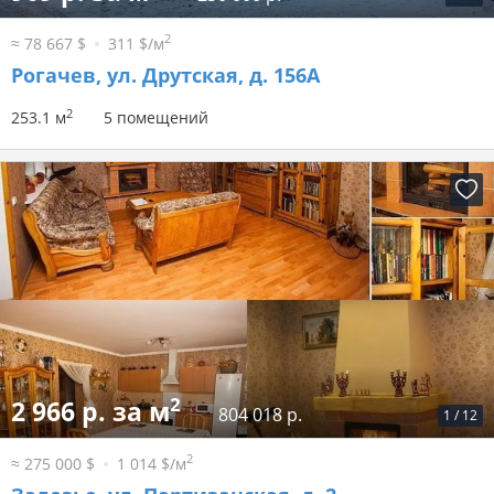
2
≈ 78 667 $
311 $/м
Рогачев, ул. Друтская, д. 156А
2
253.1 м
5 помещений
2
2 966 р. за м
804 018 р.
1
/
12
2
≈ 275 000 $
1 014 $/м