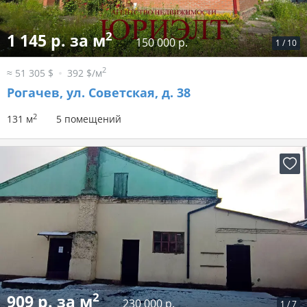
2
1 145 р. за м
150 000 р.
1
/
10
2
≈ 51 305 $
392 $/м
Рогачев, ул. Советская, д. 38
2
131 м
5 помещений
2
909 р. за м
230 000 р.
1
/
7