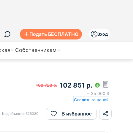
Подать БЕСПЛАТНО
Вход
ская
Собственникам
102 851
р.
108 728
р.
≈
35 000
$
Следить за ценой
В избранное
Код объекта:
625080