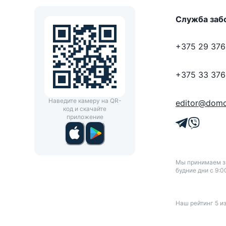
Служба заб
+375 29 376
+375 33 376
Наведите камеру на QR-
editor@domo
код и скачайте
приложение
Мы принимаем зв
будние дни с 9:0
Наш рейтинг
5
и