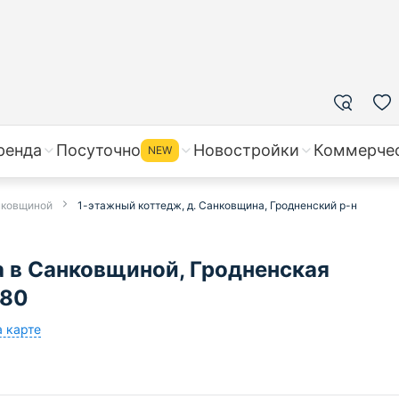
ренда
Посуточно
Новостройки
Коммерче
NEW
нковщиной
1-этажный коттедж, д. Санковщина, Гродненский р-н
 в Санковщиной, Гродненская
080
а карте