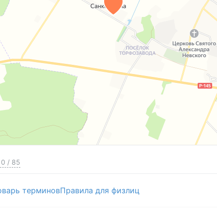
0
/
85
оварь терминов
Правила для физлиц