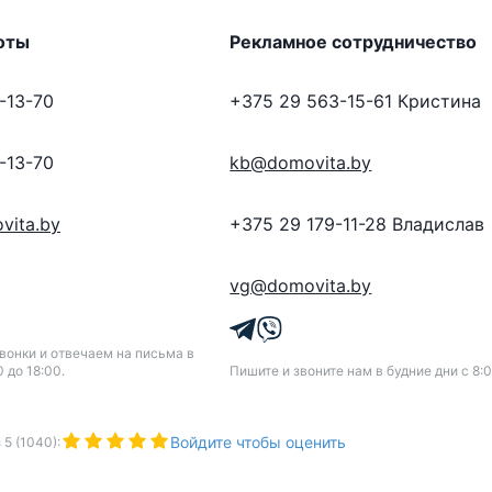
оты
Рекламное сотрудничество
-13-70
+375 29 563-15-61
Кристина
-13-70
kb@domovita.by
vita.by
+375 29 179-11-28
Владислав
vg@domovita.by
онки и отвечаем на письма в
0 до 18:00.
Пишите и звоните нам в будние дни с 8:0
Войдите чтобы оценить
з
5
(
1040
):