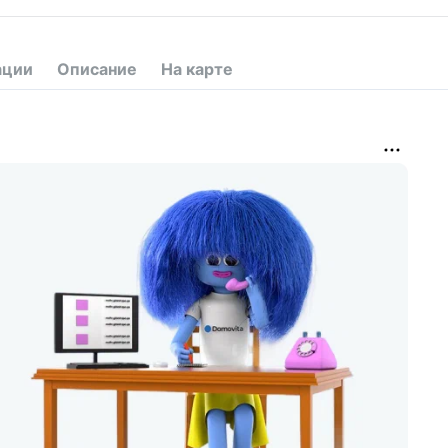
ации
Описание
На карте