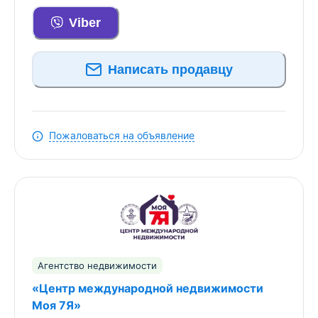
отделки. Чистовая отделка и установка мебели
завершены в конце 2025 года. Вы получаете
Viber
абсолютно свежий интерьер в полностью
устоявшемся доме — лучшее сочетание
Написать продавцу
надёжности и новизны!
- Конструктив и инженерия: надёжность,
проверенная расчётом
Пожаловаться на объявление
- Фундамент и перекрытия: Основа — ленточный
фундамент повышенной надёжности. Монолитное
перекрытие второго этажа опирается на мощные
монолитные колонны, что гарантирует
абсолютную устойчивость и отсутствие вибраций
- «Тёплый контур»: Стены из газосиликатных
блоков + промежуточный слой утепления
Агентство недвижимости
каменной ватой (80 мм) + внешняя отделка
«Центр международной недвижимости
фирменным клинкерным кирпичом. Полная
Моя 7Я»
защита от холода, влаги и шума