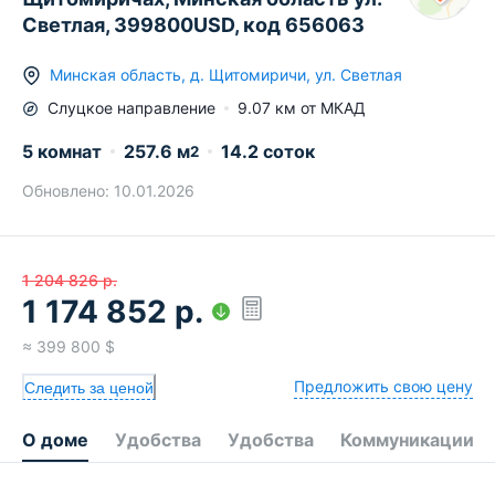
Светлая, 399800USD, код 656063
Минская область
,
д.
Щитомиричи
,
ул. Светлая
Слуцкое
направление
9.07
км от МКАД
5 комнат
257.6
м
14.2 соток
2
Обновлено:
10.01.2026
1 204 826
р.
1 174 852
р.
≈
399 800
$
Предложить свою цену
Следить за ценой
О доме
Удобства
Удобства
Коммуникации