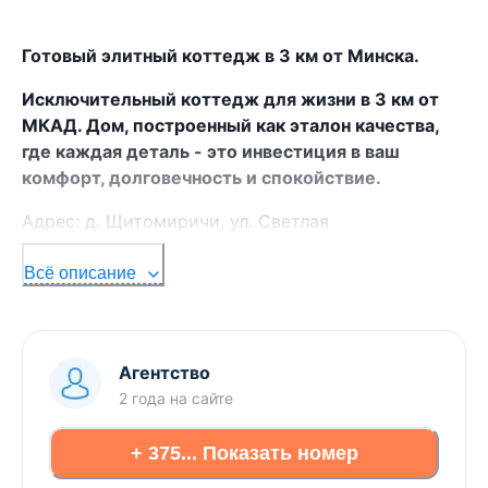
Готовый элитный коттедж в 3 км от Минска.
Исключительный коттедж для жизни в 3 км от
МКАД. Дом, построенный как эталон качества,
где каждая деталь - это инвестиция в ваш
комфорт, долговечность и спокойствие.
Адрес: д. Щитомиричи, ул. Светлая
- Это не типовой проект, а дом, возведённый для
Всё описание
себя с фундаментальной добротностью и
применением передовых строительных
технологий. Здесь не экономили: от несущих
конструкций до ручек на дверях - всё подобрано
Агентство
с расчётом на поколения.
2 года
на сайте
- Дом сдан в 2020 году и успел пройти полный
+ 375... Показать номер
цикл усадки, что исключает риски деформации