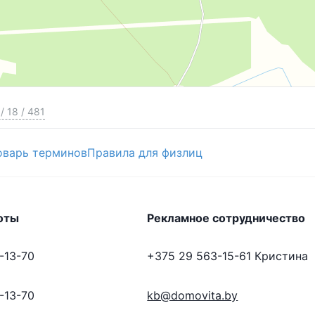
/
18
/
481
оварь терминов
Правила для физлиц
оты
Рекламное сотрудничество
-13-70
+375 29 563-15-61
Кристина
-13-70
kb@domovita.by