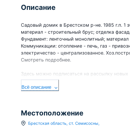
Описание
Садовый домик в Брестском р-не. 1985 г.п. 1 э
материал - строительный брус; отделка фасад
Фундамент: ленточный монолитный; материал -
Коммуникации: отопление - печь, газ - приво
электричество - централизованное. Хоз.построй
Смотреть подробнее.
Здесь можно подписаться на рассылку новых
УЧАСТКАМ в Брестском регионе прямо Вам в 
УНП 291427570 Лицензия № 02240/303 от 02.02
Всё описание
Местоположение
Брестская область
,
ст.
Семисосны
,