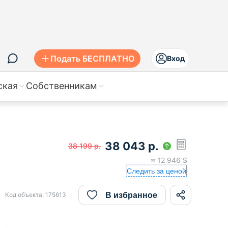
Подать БЕСПЛАТНО
Вход
ская
Собственникам
38 043
р.
38 199
р.
≈
12 946
$
Следить за ценой
В избранное
Код объекта:
175613