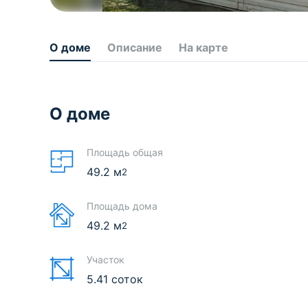
О доме
Описание
На карте
О доме
Площадь общая
49.2
м
2
Площадь дома
49.2
м
2
Участок
5.41 соток