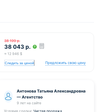
38 199
р.
38 043
р.
≈
12 946
$
Предложить свою цену
Следить за ценой
Антонова Татьяна Александровна
—
Агентство
9 лет
на сайте
Условия сделки:
Чистая продажа