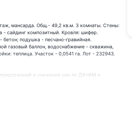
таж, мансарда. Общ.- 49,2 кв.м. 3 комнаты. Стены:
а - сайдинг композитный. Кровля: шифер.
 бетон; подушка - песчано-гравийная.
зной газовый баллон, водоснабжение - скважина,
ки: теплица. Участок - 0,0541 га. Лот - 232943.
 предложений и снижения цен по ДАЧАМ и
Viber или Telegram ЗАО «АЛЬТЕРНАТИВА Брест».
.2016г. Договор номер 2943/1 от 15.09.2023