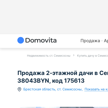
Продажа
А
Недвижимость ст. Семисосны
Купить дачу в Семис
Продажа 2-этажной дачи в Се
38043BYN, код 175613
Показать на к
Брестская область
,
ст.
Семисосны
,