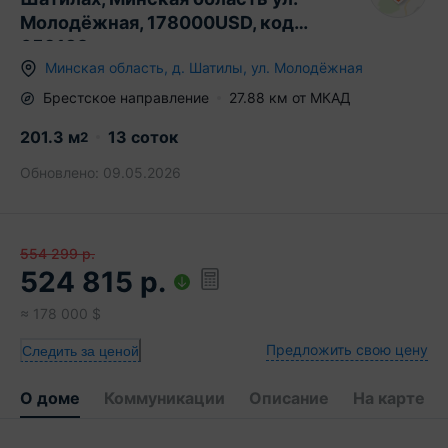
Молодёжная, 178000USD, код
659132
Минская область
,
д.
Шатилы
,
ул. Молодёжная
Брестское
направление
27.88
км от МКАД
201.3
м
13 соток
2
Обновлено:
09.05.2026
554 299
р.
524 815
р.
≈
178 000
$
Предложить свою цену
Следить за ценой
О доме
Коммуникации
Описание
На карте