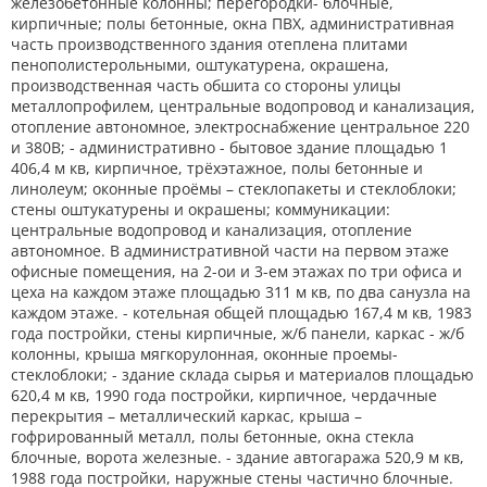
железобетонные колонны; перегородки- блочные,
кирпичные; полы бетонные, окна ПВХ, административная
часть производственного здания отеплена плитами
пенополистерольными, оштукатурена, окрашена,
производственная часть обшита со стороны улицы
металлопрофилем, центральные водопровод и канализация,
отопление автономное, электроснабжение центральное 220
и 380В; - административно - бытовое здание площадью 1
406,4 м кв, кирпичное, трёхэтажное, полы бетонные и
линолеум; оконные проёмы – стеклопакеты и стеклоблоки;
стены оштукатурены и окрашены; коммуникации:
центральные водопровод и канализация, отопление
автономное. В административной части на первом этаже
офисные помещения, на 2-ои и 3-ем этажах по три офиса и
цеха на каждом этаже площадью 311 м кв, по два санузла на
каждом этаже. - котельная общей площадью 167,4 м кв, 1983
года постройки, стены кирпичные, ж/б панели, каркас - ж/б
колонны, крыша мягкорулонная, оконные проемы-
стеклоблоки; - здание склада сырья и материалов площадью
620,4 м кв, 1990 года постройки, кирпичное, чердачные
перекрытия – металлический каркас, крыша –
гофрированный металл, полы бетонные, окна стекла
блочные, ворота железные. - здание автогаража 520,9 м кв,
1988 года постройки, наружные стены частично блочные.