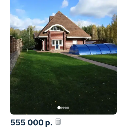
разместить все коммуникации и личные вещи.
Второй этаж: уникальное
пространство второго
этажа в 22.2 м2 позволит сделать уютное место
для отдыха, мини спальню или кабинет.
БОНУСЫ:
на втором этаже имеется выход на
эксплуатируемую кровлю. 139.6 м2 с видом на
горнолыжный курорт «Силичи» и сосновый лес в
Вашем распоряжении. Идеальное место для
приема солнечных ванн, отдыха и уютных
посиделок.
На первом этаже можно спокойно расположить
две террасы: при выходе из зала на задний двор,
например, для барбекю зоны, и при входе в дом
(кстати данное пространство может стать
навесом для вашего транспорта, можно
разместить 2 машины).
555 000
р.