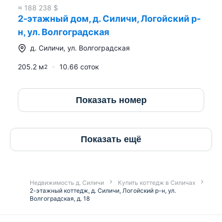
Инфраструктура и удобства:
в 4-х км от дома
≈
188 238
$
расположен горнолыжный курорт «Силичи»,
2-этажный дом, д. Силичи, Логойский р-
который поможет организовать круглогодичный
н, ул. Волгоградская
досуг всем членам семьи. На соседней улице
расположен продуктовый магазин и н
д.
Силичи
,
ул. Волгоградская
205.2
м
10.66 соток
Подъездные пути и транспорт
: 30 км от Минска
2
по трассе со скоростью 110км/ч-120км/ч. Зимой
чистятся все подъездные дороги, удобные
Показать номер
подъездные пути.
Помимо доступа машиной ходят рейсовые
маршрутки с остановками в Силичах. Такси и
Показать ещё
доставки спокойно заезжают в нашу деревню.
Резюме:
если думали, что жизнь за городом не
может быть как на картинках – приезжайте и
Недвижимость д. Силичи
Купить коттедж в Силичах
насладитесь сами.
2-этажный коттедж, д. Силичи, Логойский р-н, ул.
Волгоградская, д. 18