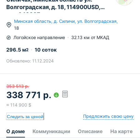
Волгоградская, д. 18, 114900USD,
код 643837
Минская область
,
д.
Силичи
,
ул. Волгоградская
,
18
Логойское
направление
32.13
км от МКАД
296.5
м
10 соток
2
Обновлено:
11.12.2024
353 513
р.
338 771
р.
≈
114 900
$
Предложить свою цену
Следить за ценой
О доме
Коммуникации
Описание
На карте